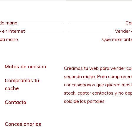
nda mano
Co
en internet
Vender 
nda mano
Qué mirar ant
Motos de ocasion
Creamos tu web para vender co
segunda mano. Para compraven
Compramos tu
concesionarios que quieren most
coche
stock, captar contactos y no de
solo de los portales.
Contacto
Concesionarios