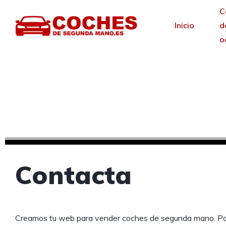
C
Inicio
d
o
C
Soli
Contacta
Creamos tu web para vender coches de segunda mano. P