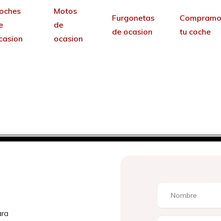
oches
Motos
Furgonetas
Compramo
e
de
de ocasion
tu coche
casion
ocasion
reamos tu web de coch
cita información para vender tus coches por 30 
ara