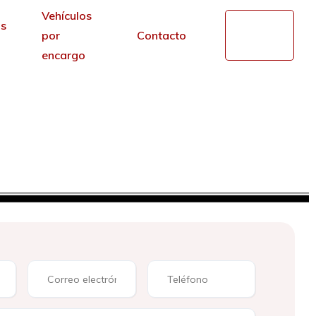
Vehículos
s
Mi
por
Contacto
cuenta
encargo
es
€/mes