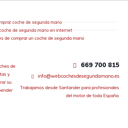
mprar coche de segunda mano
coche de segunda mano en internet
es de comprar un coche de segunda mano
669 700 815
ches de
tas y
info@webcochesdesegundamano.es
rar su
Trabajamos desde Santander para profesionales 
pender
del motor de toda España.