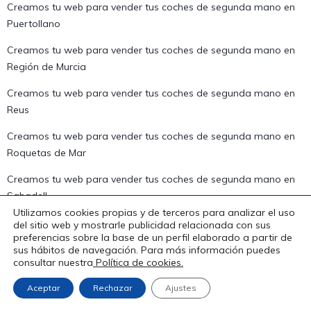
Creamos tu web para vender tus coches de segunda mano en
Puertollano
Creamos tu web para vender tus coches de segunda mano en
Región de Murcia
Creamos tu web para vender tus coches de segunda mano en
Reus
Creamos tu web para vender tus coches de segunda mano en
Roquetas de Mar
Creamos tu web para vender tus coches de segunda mano en
Sabadell
Utilizamos cookies propias y de terceros para analizar el uso
Creamos tu web para vender tus coches de segunda mano en
del sitio web y mostrarle publicidad relacionada con sus
preferencias sobre la base de un perfil elaborado a partir de
Sagunto
sus hábitos de navegación. Para más información puedes
consultar nuestra
Política de cookies.
Creamos tu web para vender tus coches de segunda mano en
Salamanca
Aceptar
Rechazar
Ajustes
Creamos tu web para vender tus coches de segunda mano en