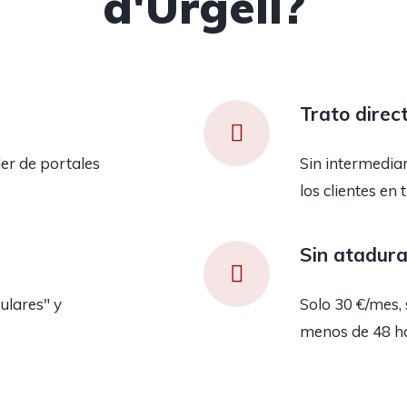
d'Urgell?
Trato direc
er de portales
Sin intermedia
los clientes en 
Sin atadur
ulares" y
Solo 30 €/mes, 
menos de 48 h