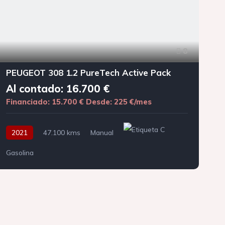
8
PEUGEOT 308 1.2 PureTech Active Pack
Al contado: 16.700 €
Financiado: 15.700 €
Desde: 225 €/mes
F
2021
47.100 kms
Manual
Gasolina