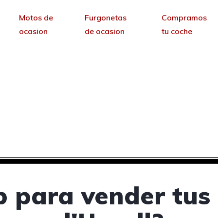
Motos de
Furgonetas
Compramos
ocasion
de ocasion
tu coche
 vender tus coches d
Seu d'Urgell, Lleida
sin permanencia tendrás tu web para no depende
 para vender tus