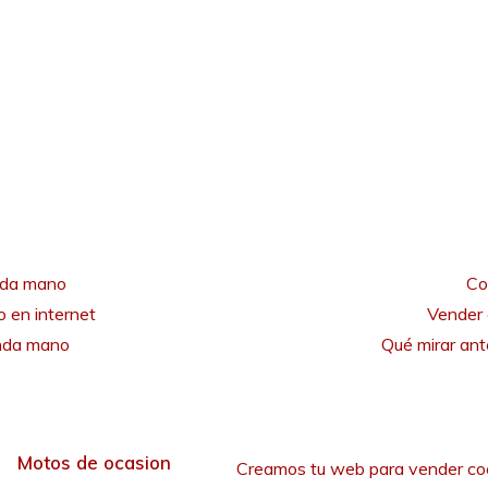
nda mano
Co
 en internet
Vender 
unda mano
Qué mirar an
Motos de ocasion
Creamos tu web para vender co