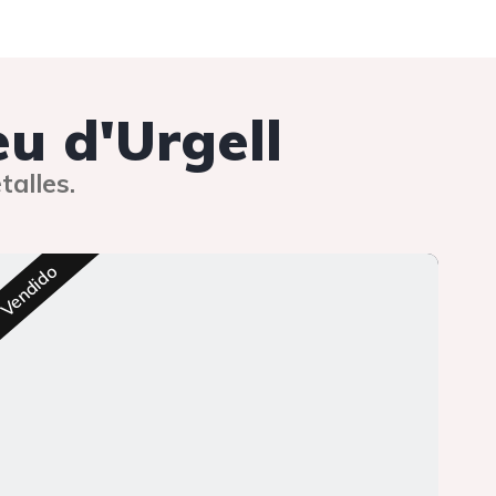
eu d'Urgell
talles.
Res
Vendido