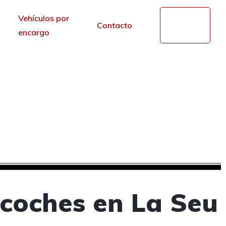
Vehículos por
Mi
Contacto
cuenta
encargo
e segunda mano en La
r de los portales.
 coches en La Seu