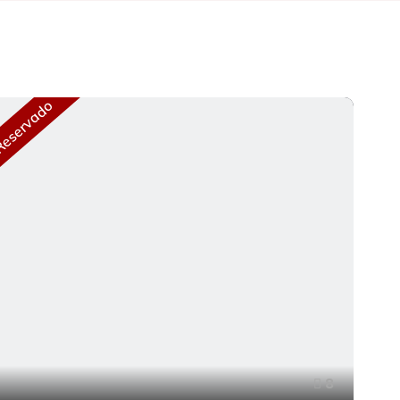
eservado
8