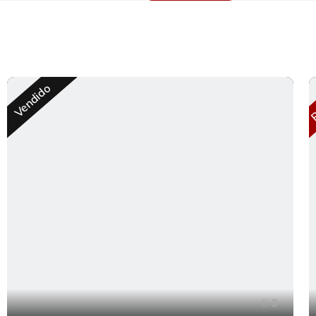
R
Vendido
8