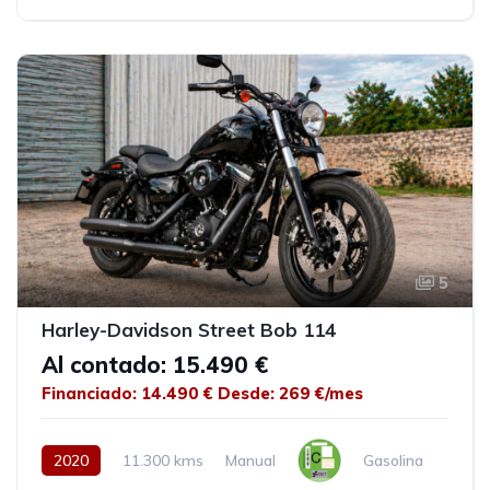
5
Harley-Davidson Street Bob 114
Al contado: 15.490 €
Financiado: 14.490 €
Desde: 269 €/mes
2020
11.300 kms
Manual
Gasolina