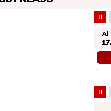
Al
17