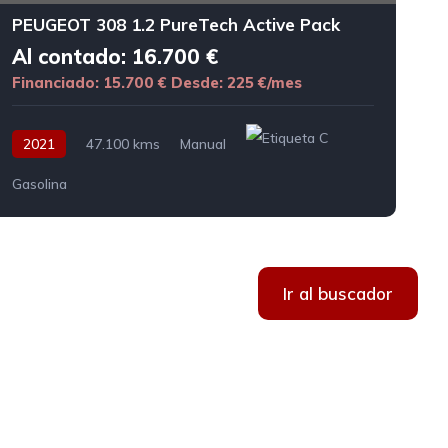
PEUGEOT 308 1.2 PureTech Active Pack
Al contado: 16.700 €
Financiado: 15.700 €
Desde: 225 €/mes
F
2021
47.100 kms
Manual
Gasolina
Ir al buscador