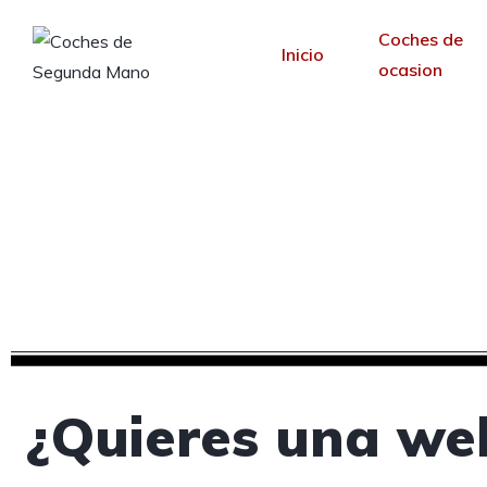
Coches de
Inicio
ocasion
Creamos tu web pa
Desde 30 €/mes y 
¿Quieres una web