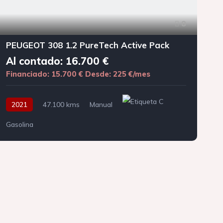
8
PEUGEOT 308 1.2 PureTech Active Pack
Al contado: 16.700 €
Financiado: 15.700 €
Desde: 225 €/mes
F
2021
47.100 kms
Manual
Gasolina