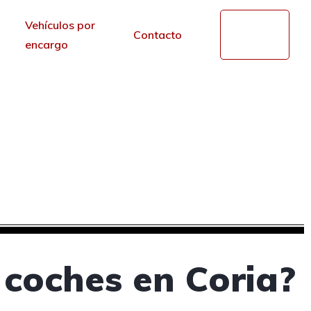
Vehículos por
Mi
Contacto
cuenta
encargo
de segunda mano en
r de los portales.
 coches en Coria?