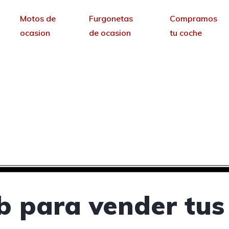
Motos de
Furgonetas
Compramos
ocasion
de ocasion
tu coche
ra vender tus coches 
Coria, Cáceres
sin permanencia tendrás tu web para no depende
 para vender tus