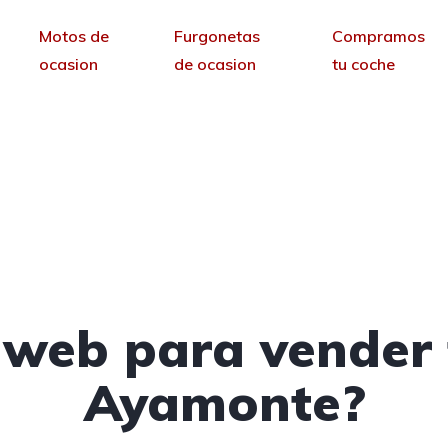
Motos de
Furgonetas
Compramos
ocasion
de ocasion
tu coche
ra vender tus coches 
Ayamonte, Huelva
sin permanencia tendrás tu web para no depende
 web para vender 
Ayamonte?