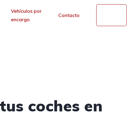
Vehículos por
Mi
Contacto
cuenta
encargo
de segunda mano en
r de los portales.
tus coches en