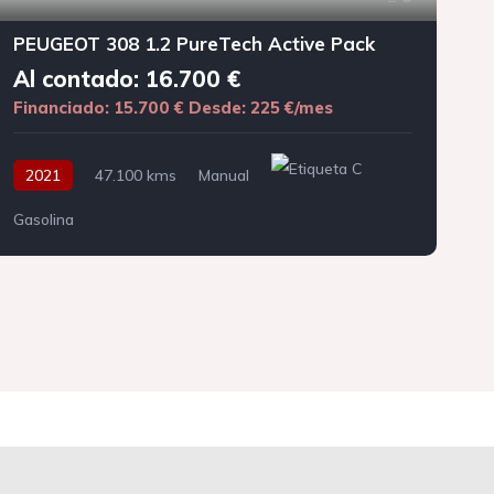
PEUGEOT 308 1.2 PureTech Active Pack
Al contado: 16.700 €
Financiado: 15.700 €
Desde: 225 €/mes
F
2021
47.100 kms
Manual
Gasolina