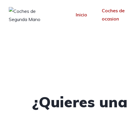
Coches de
Inicio
ocasion
Creamos tu web pa
Desde 30 €/mes y 
¿Quieres una