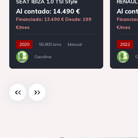
SEAT IBIZA 1.0 TSI Style
RENAULT
Al contado: 14.490 €
Al con
Financiado: 13.490 €
Desde: 199
Financia
€/mes
€/mes
2020
56.800 kms
Manual
2022
Gasolina
G