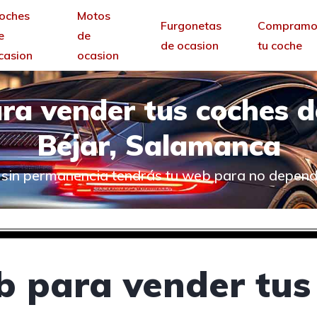
oches
Motos
Furgonetas
Compramo
e
de
de ocasion
tu coche
casion
ocasion
ra vender tus coches 
Béjar, Salamanca
sin permanencia tendrás tu web para no depende
 para vender tus