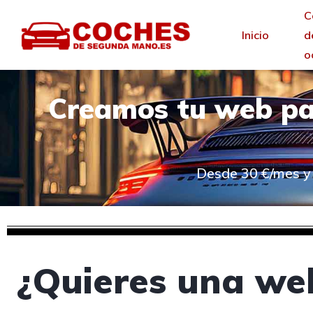
C
Inicio
d
o
Creamos tu web pa
Desde 30 €/mes y 
¿Quieres una web