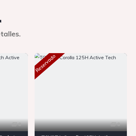
r
talles.
Reservado
8
8