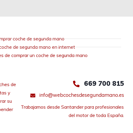
mprar coche de segunda mano
coche de segunda mano en internet
es de comprar un coche de segunda mano
669 700 815
ches de
tas y
info@webcochesdesegundamano.es
rar su
Trabajamos desde Santander para profesionales 
pender
del motor de toda España.