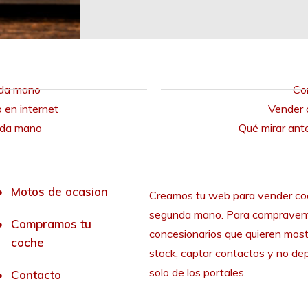
nda mano
Co
en internet
Vender 
nda mano
Qué mirar ant
Motos de ocasion
Creamos tu web para vender co
segunda mano. Para compraven
Compramos tu
concesionarios que quieren most
coche
stock, captar contactos y no de
solo de los portales.
Contacto