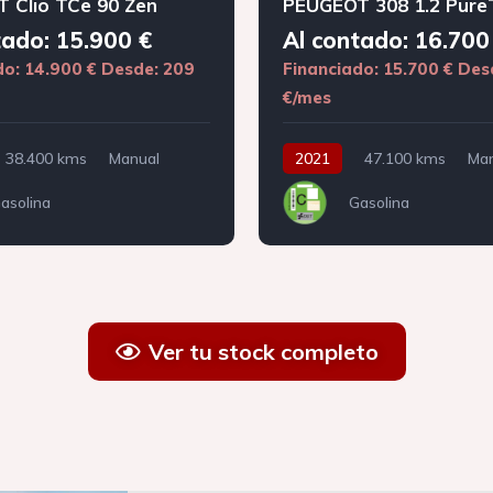
 Clio TCe 90 Zen
tado: 15.900 €
Al contado: 16.700
do: 14.900 €
Desde: 209
Financiado: 15.700 €
Des
€/mes
38.400 kms
Manual
2021
47.100 kms
Man
asolina
Gasolina
Ver tu stock completo