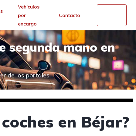
Vehículos
s
Mi
por
Contacto
cuenta
encargo
de segunda mano en
r de los portales.
 coches en Béjar?