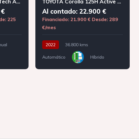
PEUGEOT 308 1.2 PureTech Active Pack
TOYOTA Corolla 125H Active Tech
 €
Al contado: 22.900 €
de: 225
Financiado: 21.900 €
Desde: 289
€/mes
ual
2022
36.800 kms
Automático
Híbrido