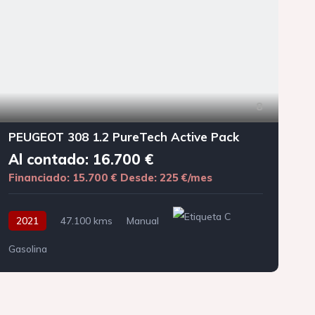
8
PEUGEOT 308 1.2 PureTech Active Pack
Al contado: 16.700 €
Financiado: 15.700 €
Desde: 225 €/mes
F
2021
47.100 kms
Manual
Gasolina