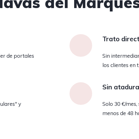
Navas del Marqués
Trato direc
er de portales
Sin intermedia
los clientes en 
Sin atadur
ulares" y
Solo 30 €/mes, 
menos de 48 h