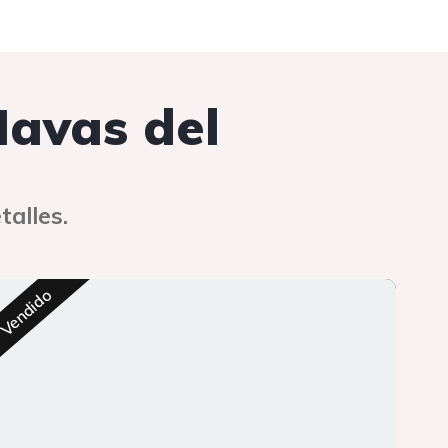
Navas del
talles.
Res
Vendido