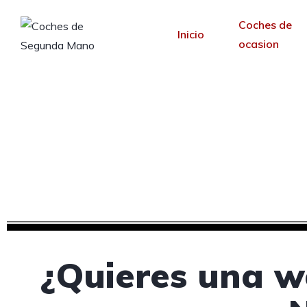
Coches de
Inicio
ocasion
Creamos tu web para
N
Desde 30 €/mes y 
¿Quieres una w