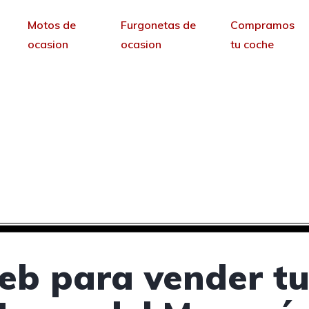
Motos de
Furgonetas de
Compramos
ocasion
ocasion
tu coche
 vender tus coches de
avas del Marqués, Ávi
sin permanencia tendrás tu web para no depende
eb para vender tu