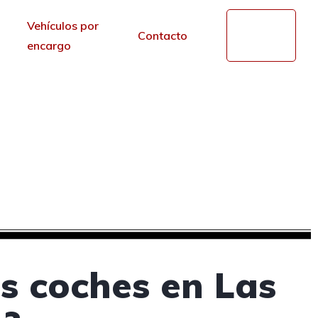
Vehículos por
Mi
Contacto
cuenta
encargo
 segunda mano en Las
la
r de los portales.
s coches en Las