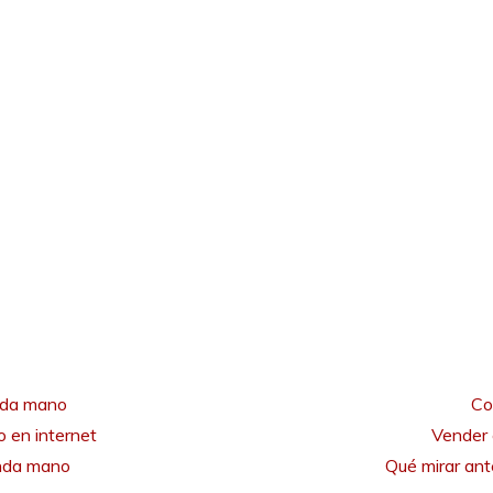
nda mano
Co
 en internet
Vender 
unda mano
Qué mirar an