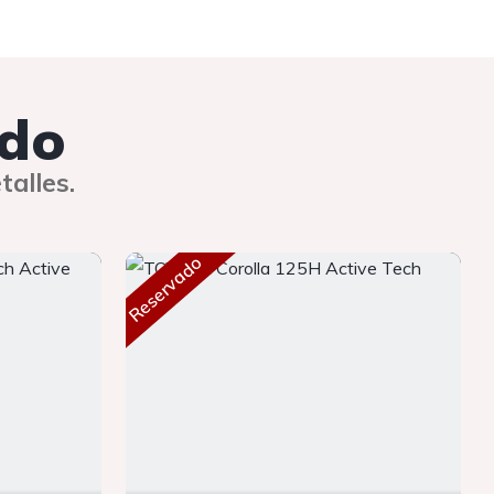
rdo
talles.
Reservado