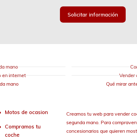
Solicitar información
nda mano
Co
en internet
Vender 
nda mano
Qué mirar ant
Motos de ocasion
Creamos tu web para vender co
segunda mano. Para compraven
Compramos tu
concesionarios que quieren most
coche