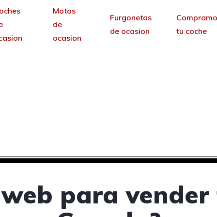
oches
Motos
Furgonetas
Compramo
e
de
de ocasion
tu coche
casion
ocasion
ra vender tus coches 
Guardo, Palencia
sin permanencia tendrás tu web para no depende
 web para vender 