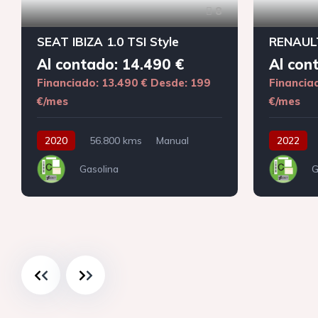
8
SEAT IBIZA 1.0 TSI Style
RENAULT
Al contado: 14.490 €
Al con
Financiado: 13.490 €
Desde: 199
Financia
€/mes
€/mes
2020
56.800 kms
Manual
2022
Gasolina
G