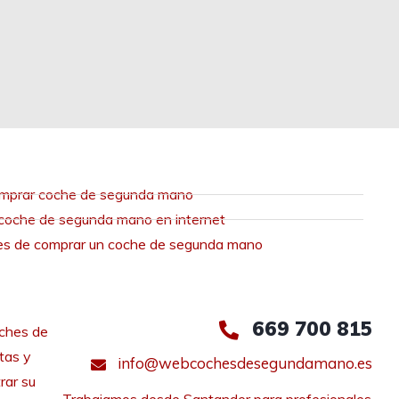
mprar coche de segunda mano
coche de segunda mano en internet
es de comprar un coche de segunda mano
669 700 815
ches de
tas y
info@webcochesdesegundamano.es
rar su