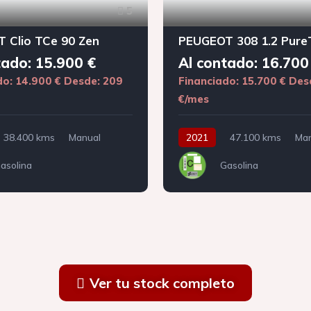
5
 Clio TCe 90 Zen
tado: 15.900 €
Al contado: 16.700
do: 14.900 €
Desde: 209
Financiado: 15.700 €
Des
€/mes
38.400 kms
Manual
2021
47.100 kms
Man
asolina
Gasolina
Ver tu stock completo