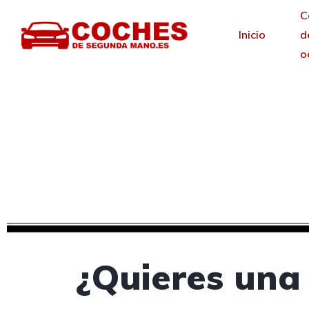
C
Inicio
d
o
Creamos tu web pa
Desde 30 €/mes y 
¿Quieres una