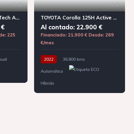
8
8
PEUGEOT 308 1.2 PureTech Active Pack
TOYOTA Corolla 125H Active Tech
 €
Al contado: 22.900 €
de: 225
Financiado: 21.900 €
Desde: 289
€/mes
ual
2022
36.800 kms
Automático
Híbrido