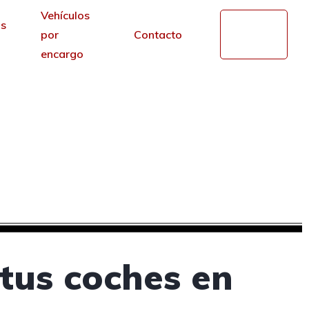
Vehículos
s
Mi
por
Contacto
cuenta
encargo
de segunda mano en
r de los portales.
tus coches en