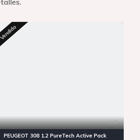
talles.
Res
Vendido
8
PEUGEOT 308 1.2 PureTech Active Pack