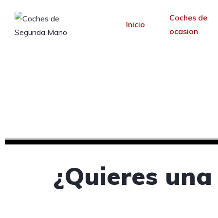
Coches de
Inicio
ocasion
Creamos tu web pa
Desde 30 €/mes y 
¿Quieres una