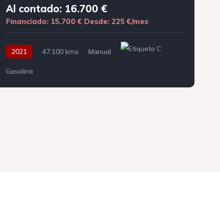
Al contado: 16.700 €
Financiado: 15.700 €
Desde: 225 €/mes
F
2021
47.100 kms
Manual
Gasolina