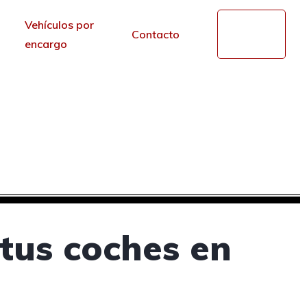
Vehículos por
Mi
Contacto
cuenta
encargo
de segunda mano en
r de los portales.
tus coches en