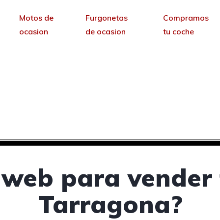
Motos de
Furgonetas
Compramos
ocasion
de ocasion
tu coche
ra vender tus coches 
Tarragona
sin permanencia tendrás tu web para no depende
 web para vender 
Tarragona?