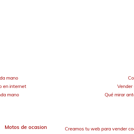
nda mano
Co
 en internet
Vender 
unda mano
Qué mirar an
Motos de ocasion
Creamos tu web para vender co