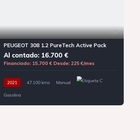
8
PEUGEOT 308 1.2 PureTech Active Pack
Al contado: 16.700 €
Financiado: 15.700 €
Desde: 225 €/mes
F
2021
47.100 kms
Manual
Gasolina