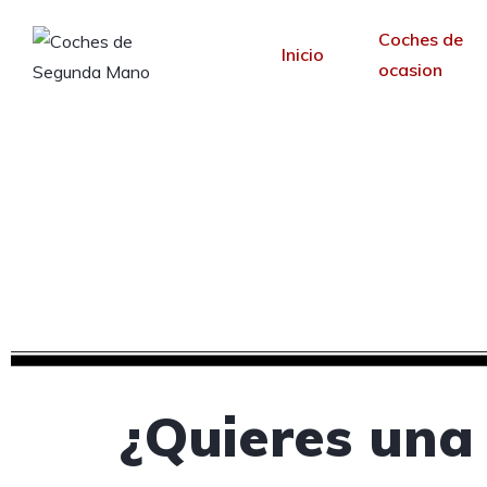
Coches de
Inicio
ocasion
Creamos tu web pa
Desde 30 €/mes y 
¿Quieres una