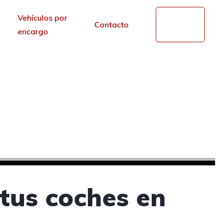
Vehículos por
Mi
Contacto
cuenta
encargo
de segunda mano en
r de los portales.
tus coches en