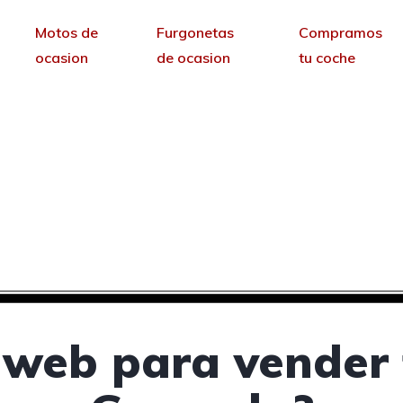
Motos de
Furgonetas
Compramos
ocasion
de ocasion
tu coche
ra vender tus coches 
Granada
sin permanencia tendrás tu web para no depende
 web para vender 