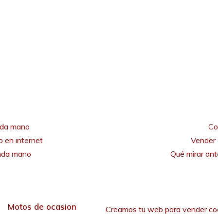
nda mano
Co
 en internet
Vender 
unda mano
Qué mirar an
Motos de ocasion
Creamos tu web para vender co