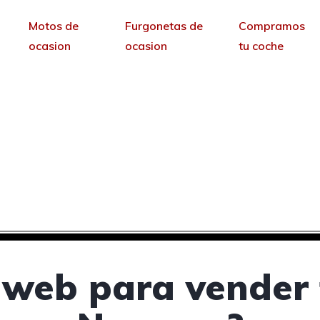
Motos de
Furgonetas de
Compramos
ocasion
ocasion
tu coche
ra vender tus coches 
Navarra
sin permanencia tendrás tu web para no depende
 web para vender 