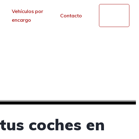
Vehículos por
Mi
Contacto
cuenta
encargo
de segunda mano en
r de los portales.
tus coches en