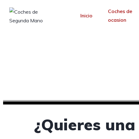
Coches de
Inicio
ocasion
Creamos tu web pa
Desde 30 €/mes y 
¿Quieres una