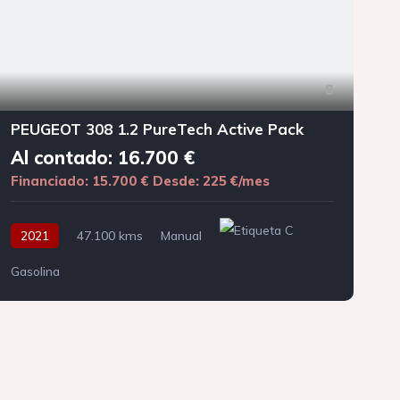
8
PEUGEOT 308 1.2 PureTech Active Pack
Al contado: 16.700 €
Financiado: 15.700 €
Desde: 225 €/mes
F
2021
47.100 kms
Manual
Gasolina