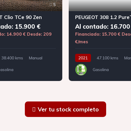
5
 Clio TCe 90 Zen
tado: 15.900 €
Al contado: 16.700
do: 14.900 €
Desde: 209
Financiado: 15.700 €
Des
€/mes
38.400 kms
Manual
2021
47.100 kms
Man
asolina
Gasolina
Ver tu stock completo