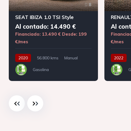
8
SEAT IBIZA 1.0 TSI Style
RENAULT
Al contado: 14.490 €
Al con
Financiado: 13.490 €
Desde: 199
Financia
€/mes
€/mes
2020
56.800 kms
Manual
2022
Gasolina
G