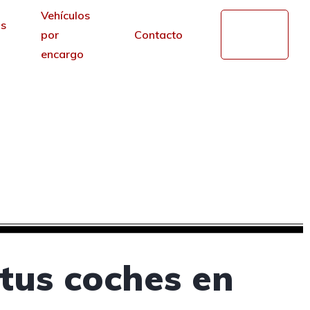
Vehículos
s
Mi
por
Contacto
cuenta
encargo
de segunda mano en
r de los portales.
tus coches en