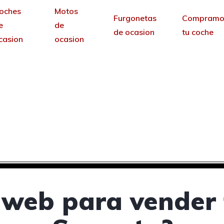
oches
Motos
Furgonetas
Compramo
e
de
de ocasion
tu coche
casion
ocasion
ra vender tus coches 
Sagunto, Valencia
sin permanencia tendrás tu web para no depende
 web para vender 