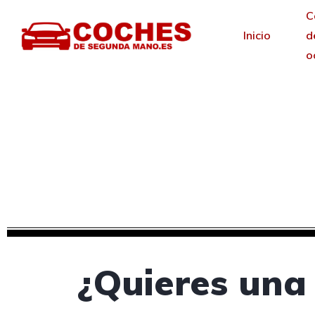
C
Inicio
d
o
Creamos tu web pa
Desde 30 €/mes y 
¿Quieres una