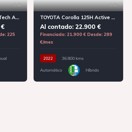
8
8
PEUGEOT 308 1.2 PureTech Active Pack
TOYOTA Corolla 125H Active Tech
 €
Al contado: 22.900 €
de: 225
Financiado: 21.900 €
Desde: 289
€/mes
ual
2022
36.800 kms
Automático
Híbrido