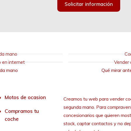
Solicitar información
nda mano
Co
en internet
Vender 
nda mano
Qué mirar ant
Motos de ocasion
Creamos tu web para vender co
segunda mano. Para compraven
Compramos tu
concesionarios que quieren most
coche
stock, captar contactos y no de