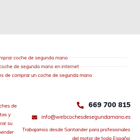
mprar coche de segunda mano
coche de segunda mano en internet
es de comprar un coche de segunda mano
669 700 815
ches de
tas y
info@webcochesdesegundamano.es
rar su
Trabajamos desde Santander para profesionales 
pender
del motor de toda España.