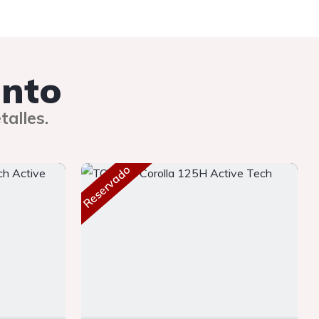
unto
talles.
Reservado