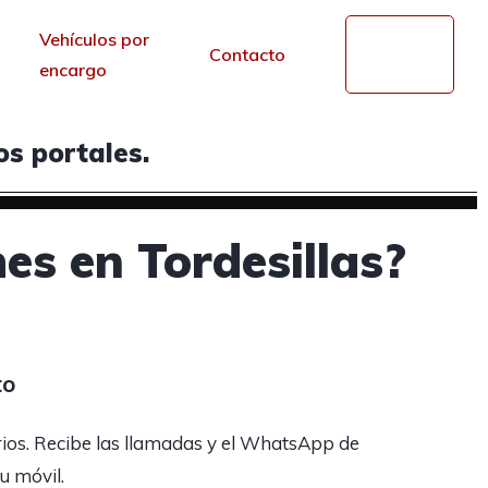
Vehículos por
Mi
Contacto
cuenta
encargo
s portales.
es en Tordesillas?
to
rios. Recibe las llamadas y el WhatsApp de
tu móvil.