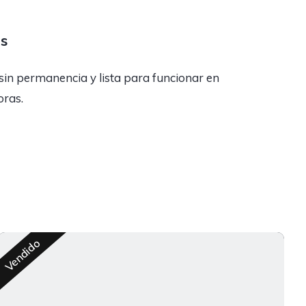
as
sin permanencia y lista para funcionar en
oras.
R
Vendido