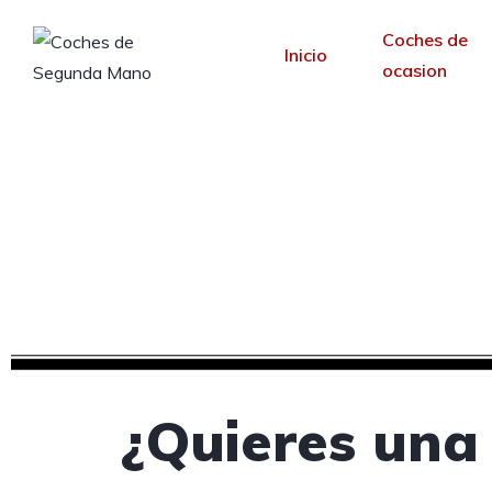
Coches de
Inicio
ocasion
Creamos tu web pa
P
Desde 30 €/mes y 
¿Quieres una