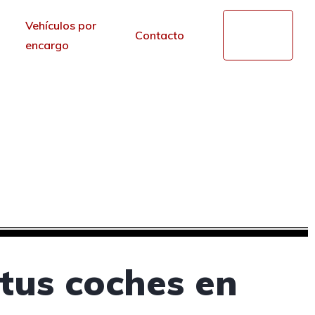
Vehículos por
Mi
Contacto
cuenta
encargo
de segunda mano en
al
r de los portales.
tus coches en