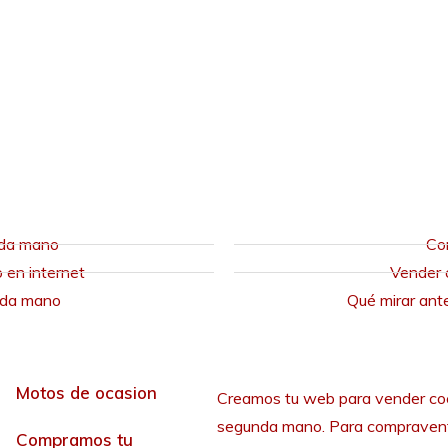
nda mano
Co
en internet
Vender 
nda mano
Qué mirar ant
Motos de ocasion
Creamos tu web para vender co
segunda mano. Para compraven
Compramos tu