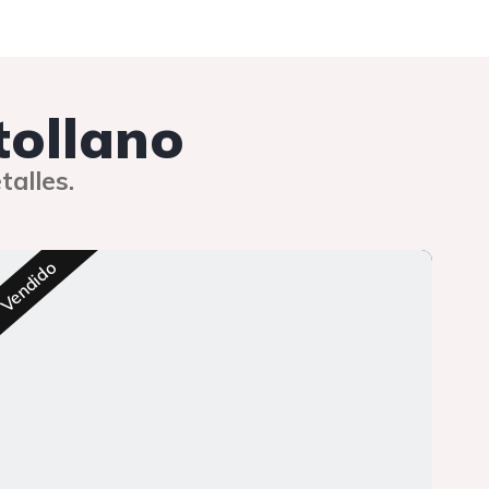
tollano
talles.
Res
Vendido