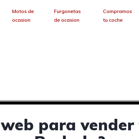
Motos de
Furgonetas
Compramos
ocasion
de ocasion
tu coche
ra vender tus coches 
Burlada, Navarra
sin permanencia tendrás tu web para no depende
 web para vender 