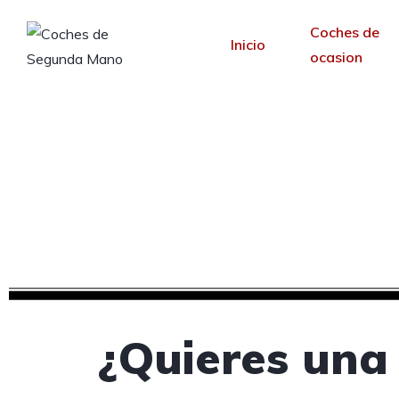
Coches de
Inicio
ocasion
Creamos tu web pa
Desde 30 €/mes y 
¿Quieres una