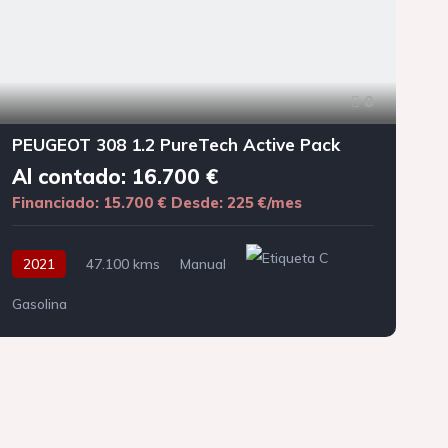
8
PEUGEOT 308 1.2 PureTech Active Pack
Al contado: 16.700 €
Financiado: 15.700 €
Desde: 225 €/mes
F
2021
47.100 kms
Manual
Gasolina