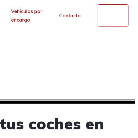
Vehículos por
Mi
Contacto
cuenta
encargo
de segunda mano en
r de los portales.
tus coches en