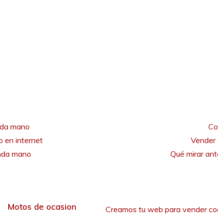
nda mano
Co
 en internet
Vender 
unda mano
Qué mirar an
Motos de ocasion
Creamos tu web para vender co