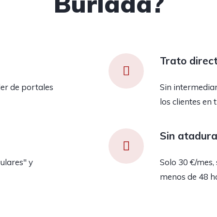
Burlada?
Trato direc
er de portales
Sin intermedia
los clientes en 
Sin atadur
ulares" y
Solo 30 €/mes, 
menos de 48 h