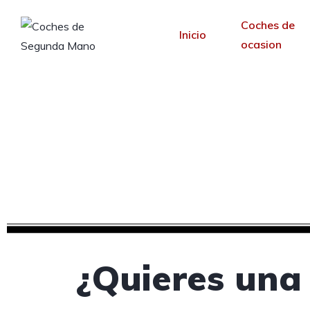
Coches de
Inicio
ocasion
Creamos tu web pa
Desde 30 €/mes y 
¿Quieres una