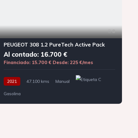
8
PEUGEOT 308 1.2 PureTech Active Pack
Al contado: 16.700 €
Financiado: 15.700 €
Desde: 225 €/mes
F
2021
47.100 kms
Manual
Gasolina