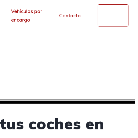
Vehículos por
Mi
Contacto
cuenta
encargo
de segunda mano en
r de los portales.
tus coches en