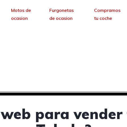
Motos de
Furgonetas
Compramos
ocasion
de ocasion
tu coche
ra vender tus coches 
Toledo
sin permanencia tendrás tu web para no depende
 web para vender 