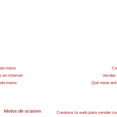
nda mano
Co
 en internet
Vender 
unda mano
Qué mirar an
Motos de ocasion
Creamos tu web para vender co