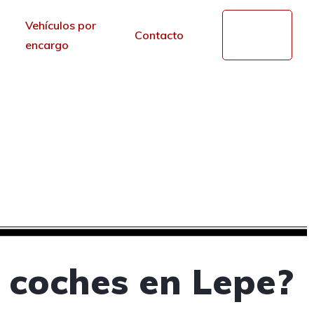
Vehículos por
Mi
Contacto
cuenta
encargo
segunda mano en Lepe,
r de los portales.
 coches en Lepe?