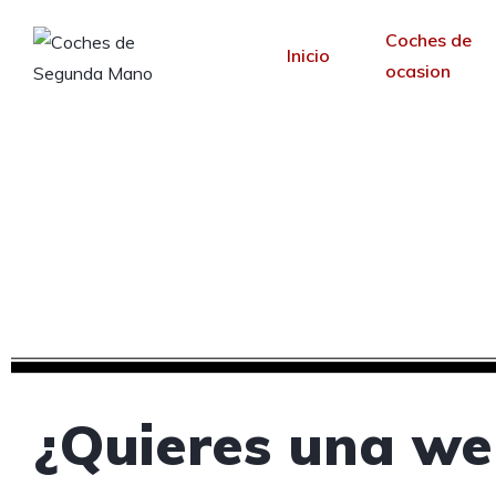
Coches de
Inicio
ocasion
Creamos tu web para 
Desde 30 €/mes y 
¿Quieres una we