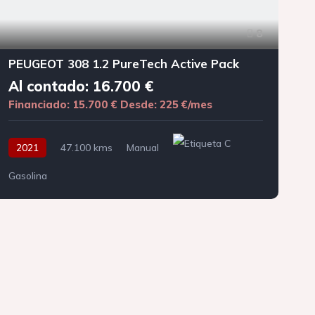
8
PEUGEOT 308 1.2 PureTech Active Pack
Al contado: 16.700 €
Financiado: 15.700 €
Desde: 225 €/mes
F
2021
47.100 kms
Manual
Gasolina