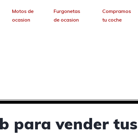
Motos de
Furgonetas
Compramos
ocasion
de ocasion
tu coche
vender tus coches de 
Huelva
sin permanencia tendrás tu web para no depende
b para vender tus