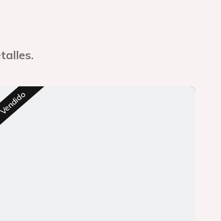
talles.
Res
Vendido