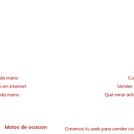
nda mano
Co
 en internet
Vender 
unda mano
Qué mirar an
Motos de ocasion
Creamos tu web para vender co