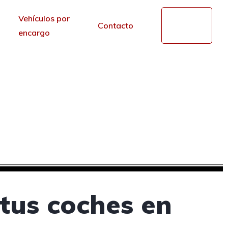
Vehículos por
Mi
Contacto
cuenta
encargo
de segunda mano en
r de los portales.
tus coches en