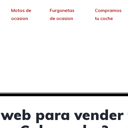
Motos de
Furgonetas
Compramos
ocasion
de ocasion
tu coche
ra vender tus coches 
Calamocha, Teruel
sin permanencia tendrás tu web para no depende
 web para vender 