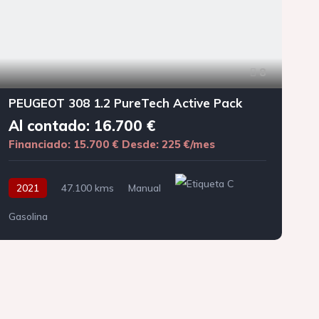
8
PEUGEOT 308 1.2 PureTech Active Pack
Al contado: 16.700 €
Financiado: 15.700 €
Desde: 225 €/mes
F
2021
47.100 kms
Manual
Gasolina