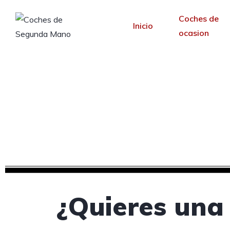
Coches de
Inicio
ocasion
Creamos tu web pa
Desde 30 €/mes y 
¿Quieres una