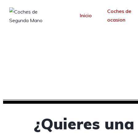
Coches de
Inicio
ocasion
Creamos tu web pa
Desde 30 €/mes y 
¿Quieres una