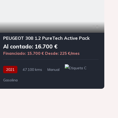
8
PEUGEOT 308 1.2 PureTech Active Pack
Al contado: 16.700 €
Financiado: 15.700 €
Desde: 225 €/mes
F
2021
47.100 kms
Manual
Gasolina