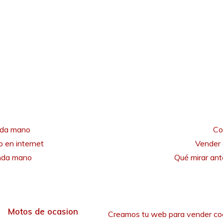
nda mano
Co
 en internet
Vender 
unda mano
Qué mirar an
Motos de ocasion
Creamos tu web para vender co