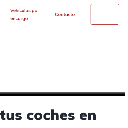
Vehículos por
Mi
Contacto
cuenta
encargo
de segunda mano en
r de los portales.
tus coches en