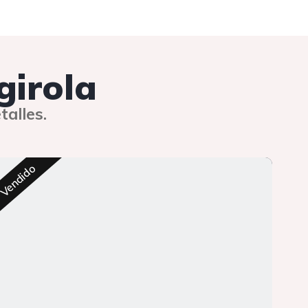
girola
talles.
Res
Vendido