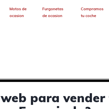
Motos de
Furgonetas
Compramos
ocasion
de ocasion
tu coche
ra vender tus coches 
Fuengirola, Málaga
sin permanencia tendrás tu web para no depende
 web para vender 