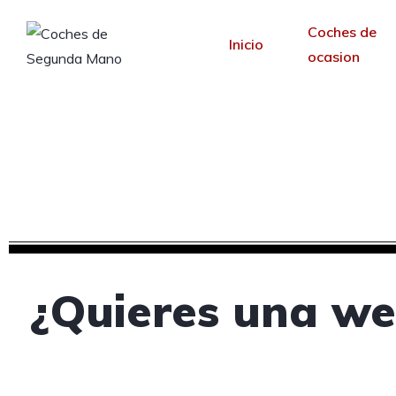
Coches de
Inicio
ocasion
Creamos tu web para 
Desde 30 €/mes y 
¿Quieres una we