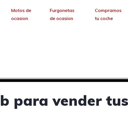
Motos de
Furgonetas
Compramos
ocasion
de ocasion
tu coche
vender tus coches de
sin permanencia tendrás tu web para no depende
b para vender tus