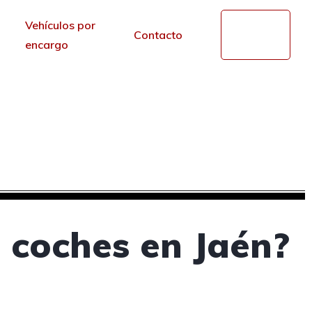
Vehículos por
Mi
Contacto
cuenta
encargo
 segunda mano en Jaén
r de los portales.
 coches en Jaén?