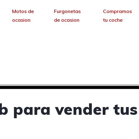
Motos de
Furgonetas
Compramos
ocasion
de ocasion
tu coche
vender tus coches de 
sin permanencia tendrás tu web para no depende
b para vender tus 