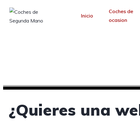
Coches de
Inicio
ocasion
Creamos tu web para 
Desde 30 €/mes y 
¿Quieres una we