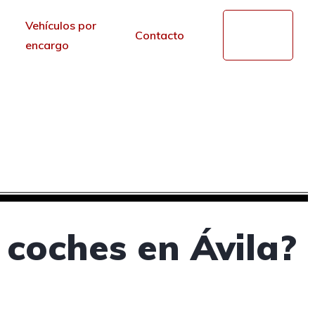
Vehículos por
Mi
Contacto
cuenta
encargo
segunda mano en Ávila
r de los portales.
coches en Ávila?