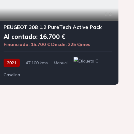
8
PEUGEOT 308 1.2 PureTech Active Pack
Al contado: 16.700 €
Financiado: 15.700 €
Desde: 225 €/mes
F
2021
47.100 kms
Manual
Gasolina