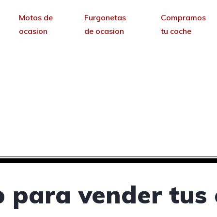
Motos de
Furgonetas
Compramos
ocasion
de ocasion
tu coche
ra vender tus coches 
Sarria, Lugo
sin permanencia tendrás tu web para no depende
 para vender tus 