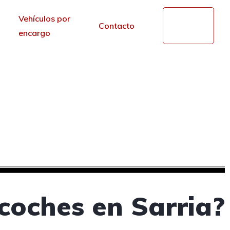
Vehículos por
Mi
Contacto
cuenta
encargo
de segunda mano en
r de los portales.
coches en Sarria?