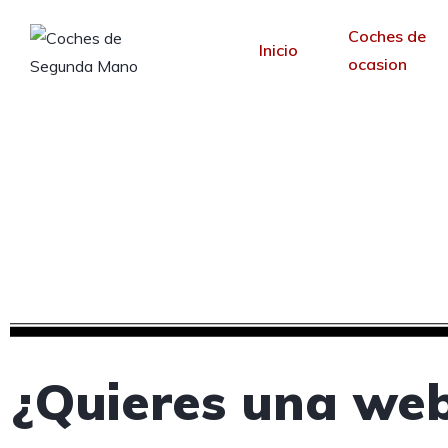
Coches de
Inicio
ocasion
Creamos tu web pa
Desde 30 €/mes y 
¿Quieres una web