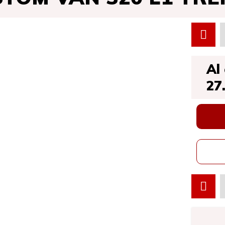
Al
27