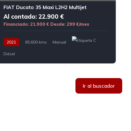
FIAT Ducato 35 Maxi L2H2 Multijet
Al contado: 22.900 €
Financiado: 21.900 €
Desde: 299 €/mes
2021
85.600 kms
Manual
Diésel
D
Ir al buscador