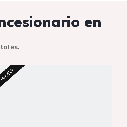
oncesionario en
talles.
Res
Vendido