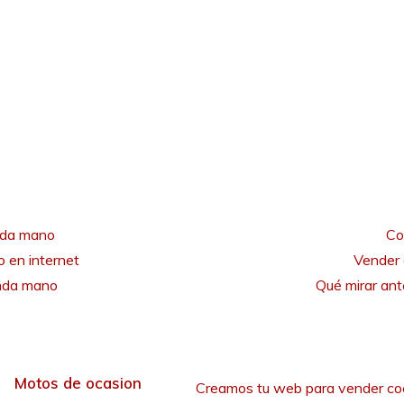
nda mano
Co
 en internet
Vender 
unda mano
Qué mirar an
Motos de ocasion
Creamos tu web para vender co