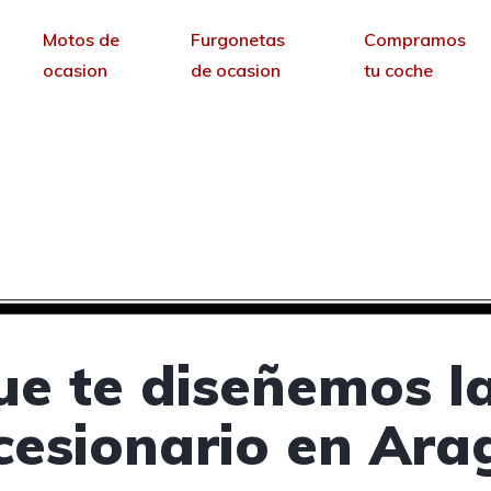
Motos de
Furgonetas
Compramos
ocasion
de ocasion
tu coche
a concesionarios de c
sin permanencia tendrás tu web para no depende
ue te diseñemos l
cesionario en Ara