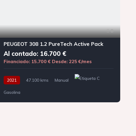
8
PEUGEOT 308 1.2 PureTech Active Pack
Al contado: 16.700 €
Financiado: 15.700 €
Desde: 225 €/mes
F
2021
47.100 kms
Manual
Gasolina