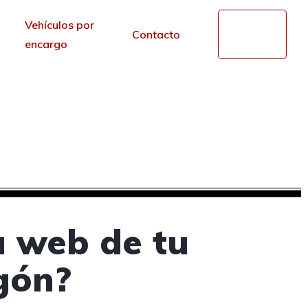
Vehículos por
Mi
Contacto
cuenta
encargo
oches en Aragón
r de los portales.
a web de tu
gón?