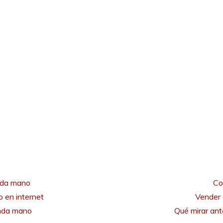
nda mano
Co
 en internet
Vender 
unda mano
Qué mirar an