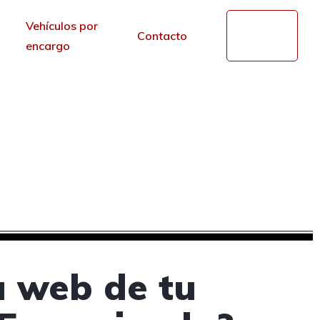
Vehículos por
Mi
Contacto
cuenta
encargo
es en Arroyo de la
d
r de los portales.
a web de tu