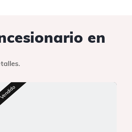
oncesionario en
talles.
Res
Vendido