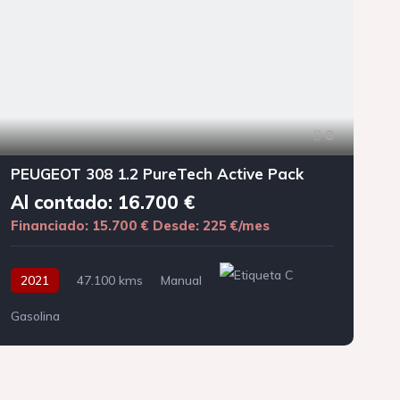
8
PEUGEOT 308 1.2 PureTech Active Pack
Al contado: 16.700 €
Financiado: 15.700 €
Desde: 225 €/mes
F
2021
47.100 kms
Manual
Gasolina