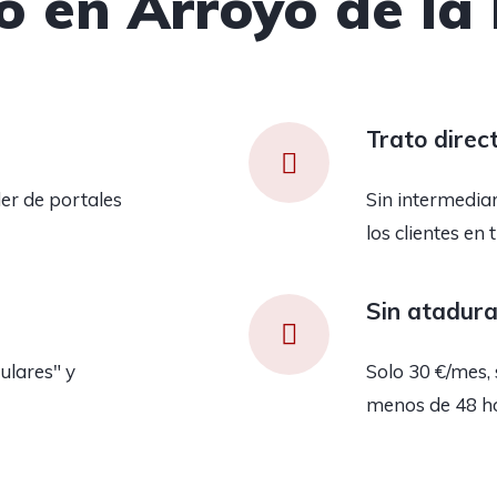
o en Arroyo de l
Trato direc
er de portales
Sin intermedia
los clientes en 
Sin atadur
ulares" y
Solo 30 €/mes, 
menos de 48 h