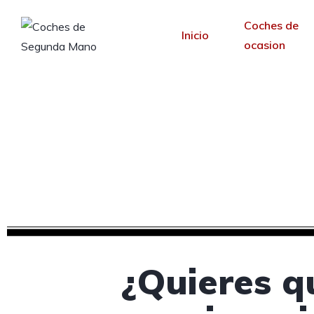
Coches de
Inicio
ocasion
Diseño web para c
Desde 30 €/mes y 
¿Quieres q