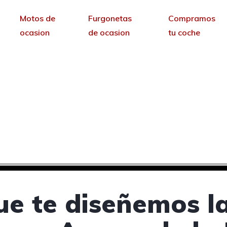
Motos de
Furgonetas
Compramos
ocasion
de ocasion
tu coche
oncesionarios de coch
Encomienda, Valladoli
sin permanencia tendrás tu web para no depende
ue te diseñemos l