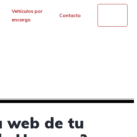
Vehículos por
Mi
Contacto
cuenta
encargo
es en Azuqueca de
r de los portales.
a web de tu