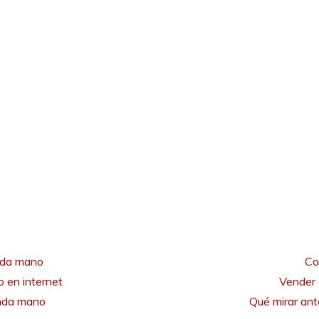
nda mano
Co
 en internet
Vender 
unda mano
Qué mirar an