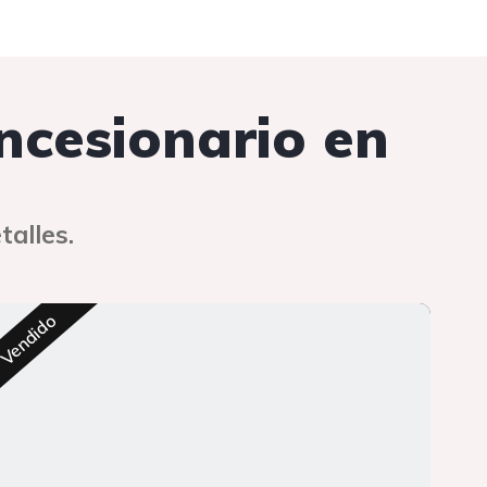
oncesionario en
talles.
Res
Vendido