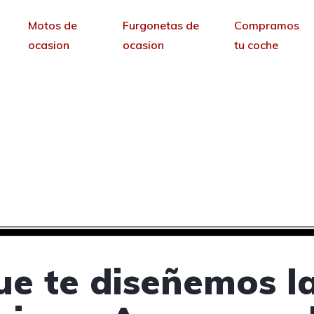
Motos de
Furgonetas de
Compramos
ocasion
ocasion
tu coche
concesionarios de coch
Henares, Guadalajara
sin permanencia tendrás tu web para no depende
ue te diseñemos l