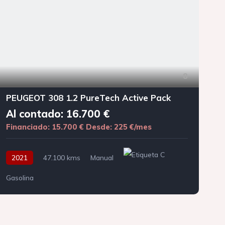
8
PEUGEOT 308 1.2 PureTech Active Pack
Al contado: 16.700 €
Financiado: 15.700 €
Desde: 225 €/mes
F
2021
47.100 kms
Manual
Gasolina