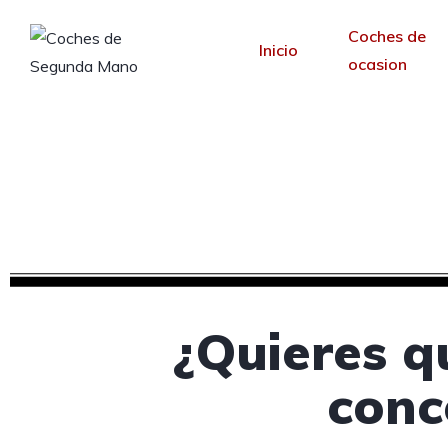
Coches de
Inicio
ocasion
Diseño web para con
Desde 30 €/mes y 
¿Quieres q
conc