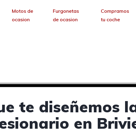
Motos de
Furgonetas
Compramos
ocasion
de ocasion
tu coche
cesionarios de coches 
sin permanencia tendrás tu web para no depende
ue te diseñemos l
esionario en Brivi