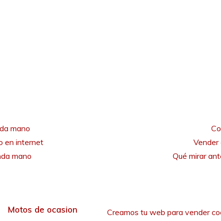
nda mano
Co
 en internet
Vender 
unda mano
Qué mirar an
Motos de ocasion
Creamos tu web para vender co