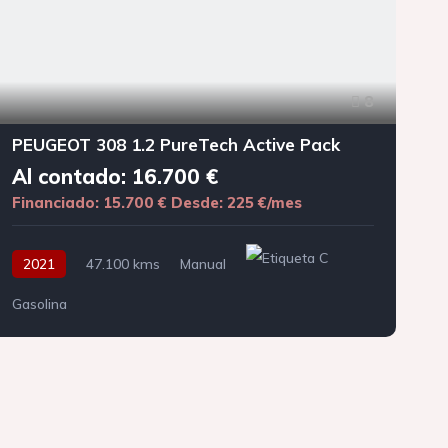
8
PEUGEOT 308 1.2 PureTech Active Pack
Al contado: 16.700 €
Financiado: 15.700 €
Desde: 225 €/mes
F
2021
47.100 kms
Manual
Gasolina