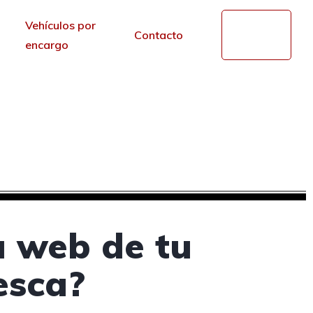
Vehículos por
Mi
Contacto
cuenta
encargo
en Briviesca, Burgos
r de los portales.
a web de tu
esca?