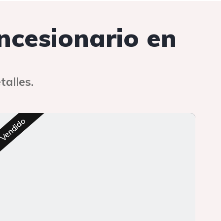
oncesionario en
talles.
Res
Vendido