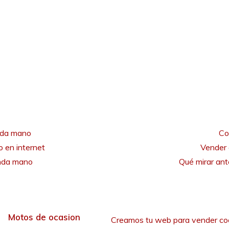
nda mano
Co
 en internet
Vender 
unda mano
Qué mirar an
Motos de ocasion
Creamos tu web para vender co