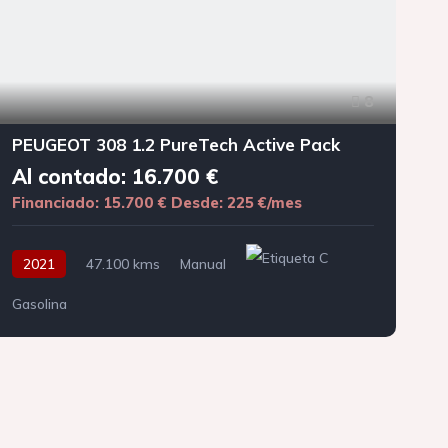
8
PEUGEOT 308 1.2 PureTech Active Pack
Al contado: 16.700 €
Financiado: 15.700 €
Desde: 225 €/mes
F
2021
47.100 kms
Manual
Gasolina