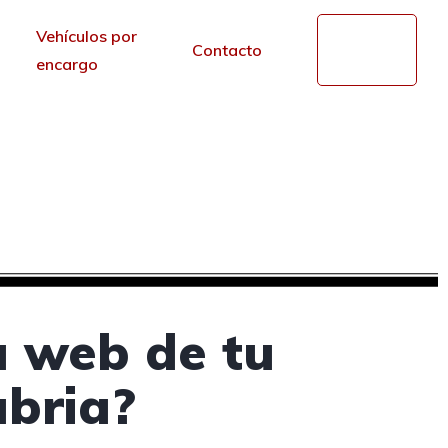
Vehículos por
Mi
Contacto
cuenta
encargo
hes en Cantabria
r de los portales.
a web de tu
abria?