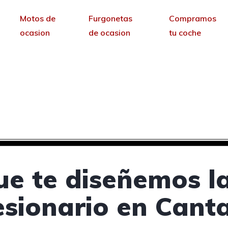
Motos de
Furgonetas
Compramos
ocasion
de ocasion
tu coche
 concesionarios de coc
sin permanencia tendrás tu web para no depende
ue te diseñemos l
sionario en Cant