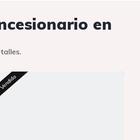
oncesionario en
talles.
Res
Vendido