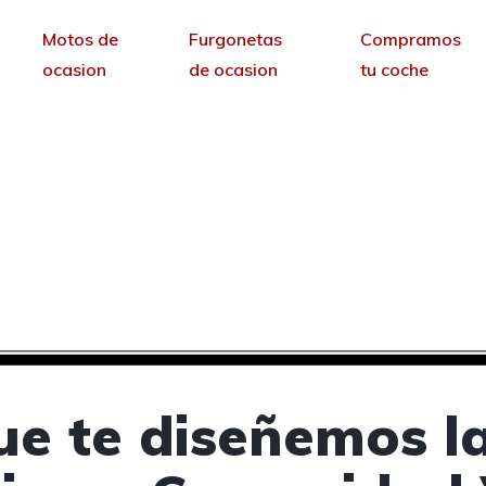
Motos de
Furgonetas
Compramos
ocasion
de ocasion
tu coche
 concesionarios de coc
Valenciana
sin permanencia tendrás tu web para no depende
ue te diseñemos l