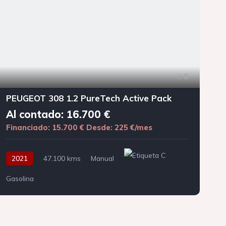
8
PEUGEOT 308 1.2 PureTech Active Pack
Al contado: 16.700 €
Financiado: 15.700 €
Desde: 225 €/mes
F
2021
47.100 kms
Manual
Gasolina