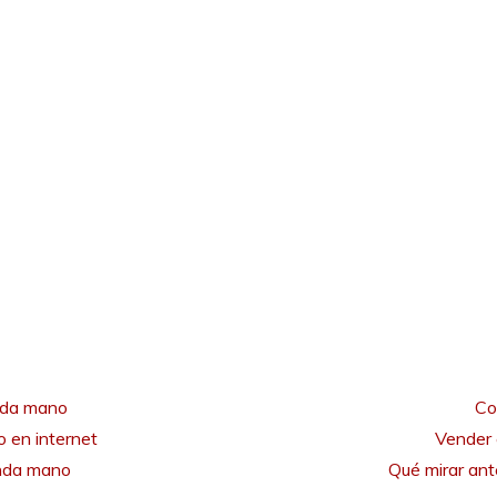
nda mano
Co
 en internet
Vender 
unda mano
Qué mirar an