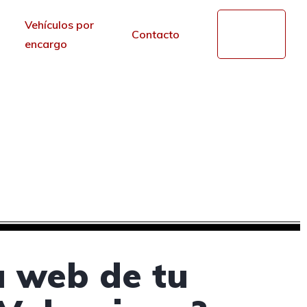
Vehículos por
Mi
Contacto
cuenta
encargo
hes en Comunidad
r de los portales.
a web de tu