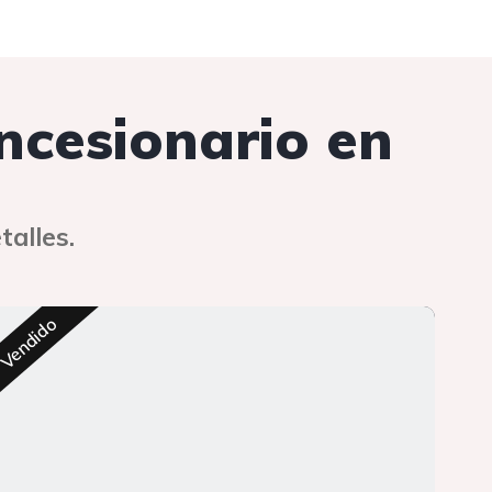
oncesionario en
talles.
Res
Vendido