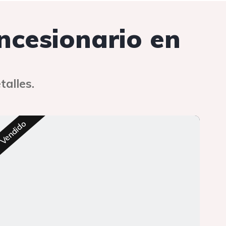
oncesionario en
talles.
Res
Vendido