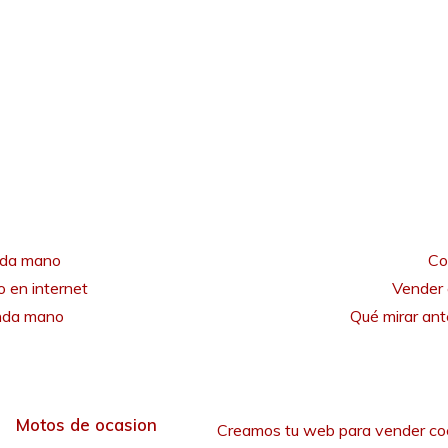
nda mano
Co
 en internet
Vender 
unda mano
Qué mirar an
Motos de ocasion
Creamos tu web para vender co