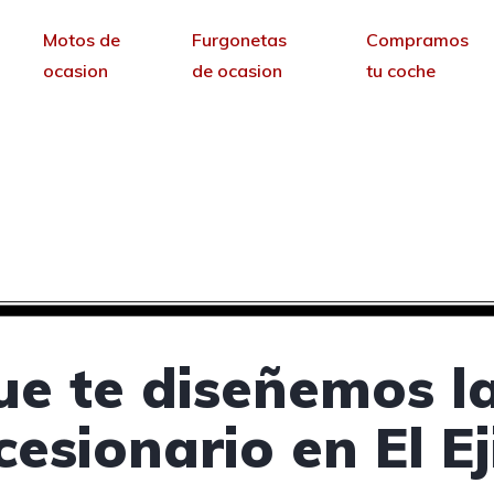
Motos de
Furgonetas
Compramos
ocasion
de ocasion
tu coche
cesionarios de coches 
sin permanencia tendrás tu web para no depende
ue te diseñemos l
esionario en El E