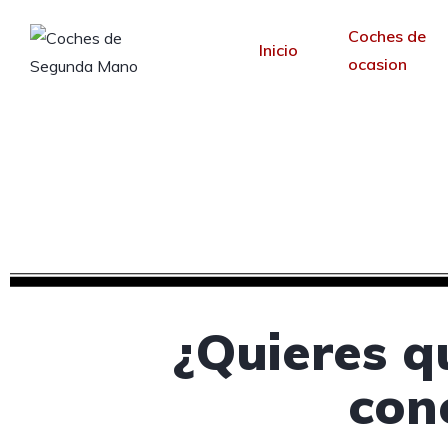
Coches de
Inicio
ocasion
Diseño web para con
Desde 30 €/mes y 
¿Quieres q
conc