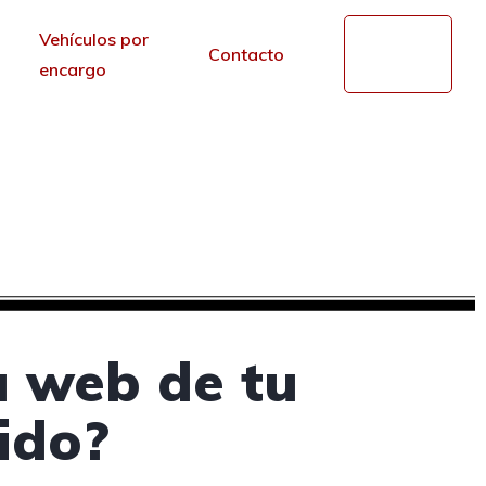
Vehículos por
Mi
Contacto
cuenta
encargo
en El Ejido, Almería
r de los portales.
a web de tu
jido?