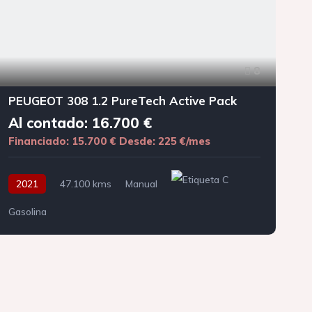
8
PEUGEOT 308 1.2 PureTech Active Pack
Al contado: 16.700 €
Financiado: 15.700 €
Desde: 225 €/mes
F
2021
47.100 kms
Manual
Gasolina