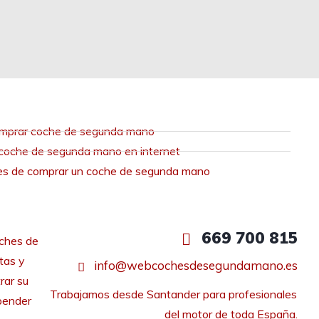
mprar coche de segunda mano
coche de segunda mano en internet
es de comprar un coche de segunda mano
669 700 815
ches de
tas y
info@webcochesdesegundamano.es
rar su
Trabajamos desde Santander para profesionales 
pender
del motor de toda España.