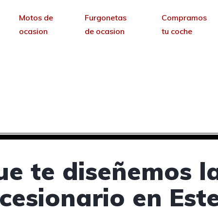
Motos de
Furgonetas
Compramos
ocasion
de ocasion
tu coche
cesionarios de coches
sin permanencia tendrás tu web para no depende
ue te diseñemos l
cesionario en Este