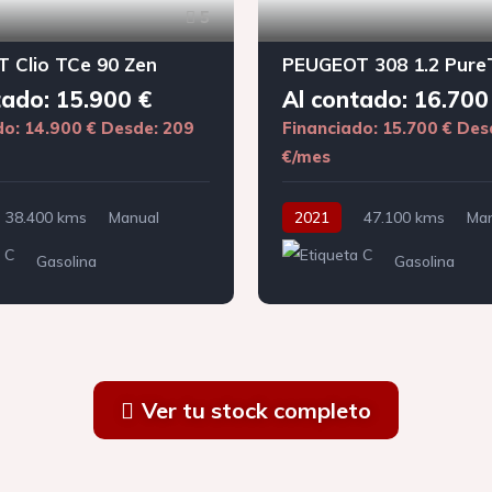
5
 Clio TCe 90 Zen
tado: 15.900 €
Al contado: 16.700
do: 14.900 €
Desde: 209
Financiado: 15.700 €
Des
€/mes
38.400 kms
Manual
2021
47.100 kms
Man
Gasolina
Gasolina
Ver tu stock completo