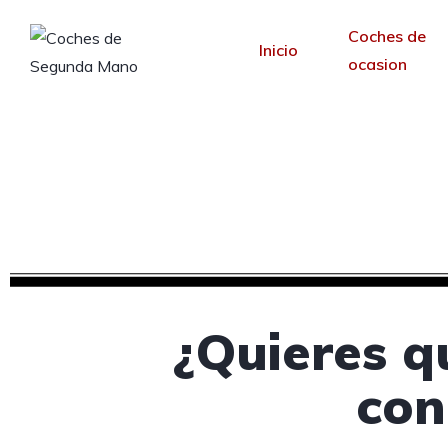
Coches de
Inicio
ocasion
Diseño web para con
Desde 30 €/mes y 
¿Quieres q
con