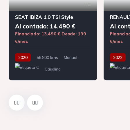
8
SEAT IBIZA 1.0 TSI Style
RENAULT
Al contado: 14.490 €
Al con
Financiado: 13.490 €
Desde: 199
Financia
€/mes
€/mes
2020
56.800 kms
Manual
2022
Gasolina