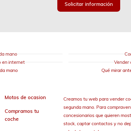
Solicitar información
nda mano
Co
en internet
Vender 
nda mano
Qué mirar ant
Motos de ocasion
Creamos tu web para vender co
segunda mano. Para compraven
Compramos tu
concesionarios que quieren most
coche
stock, captar contactos y no de