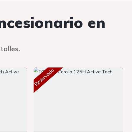
oncesionario en
talles.
Reservado