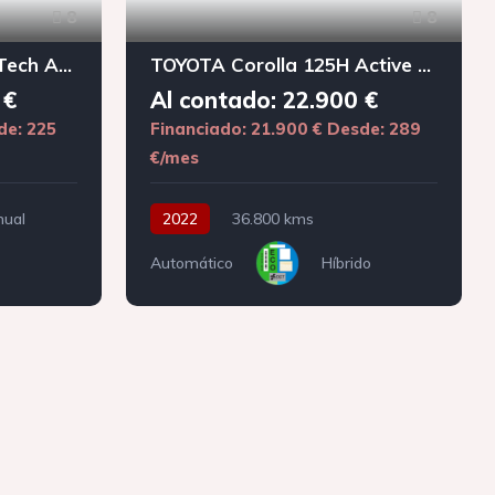
8
8
PEUGEOT 308 1.2 PureTech Active Pack
TOYOTA Corolla 125H Active Tech
 €
Al contado: 22.900 €
de: 225
Financiado: 21.900 €
Desde: 289
€/mes
ual
2022
36.800 kms
Automático
Híbrido