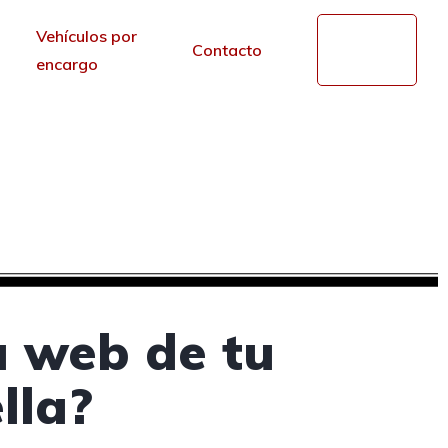
Vehículos por
Mi
Contacto
cuenta
encargo
 en Estella, Navarra
r de los portales.
a web de tu
lla?