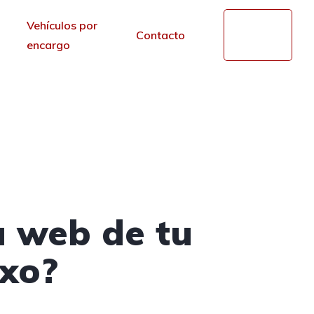
Vehículos por
Mi
Contacto
cuenta
encargo
s en Getxo, Vizcaya
r de los portales.
a web de tu
txo?