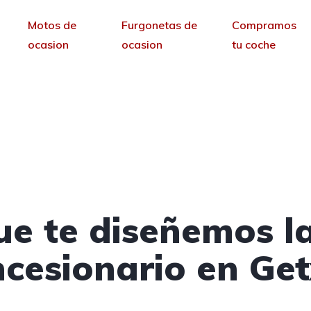
Motos de
Furgonetas de
Compramos
ocasion
ocasion
tu coche
ncesionarios de coche
sin permanencia tendrás tu web para no depende
ue te diseñemos l
cesionario en Ge