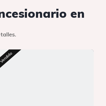
oncesionario en
talles.
Res
Vendido