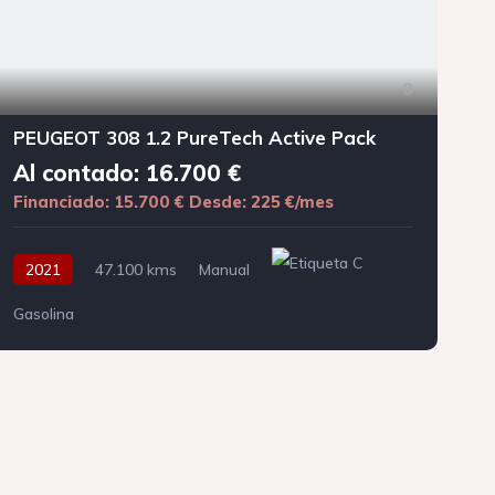
8
PEUGEOT 308 1.2 PureTech Active Pack
Al contado: 16.700 €
Financiado: 15.700 €
Desde: 225 €/mes
F
2021
47.100 kms
Manual
Gasolina