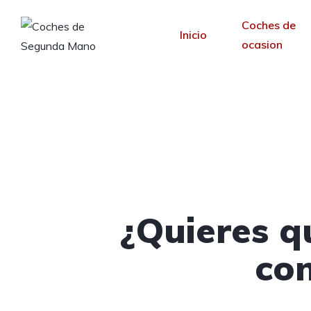
Coches de
Inicio
ocasion
Diseño web para co
Desde 30 €/mes y 
¿Quieres q
con