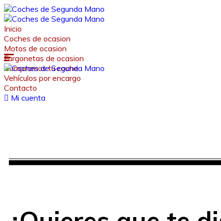
Inicio
Coches de ocasion
Motos de ocasion
Furgonetas de ocasion
Compramos tu coche
Vehículos por encargo
Contacto
Diseño web par
Mi cuenta
Desde 30 €/mes y 
¿Quieres que te d