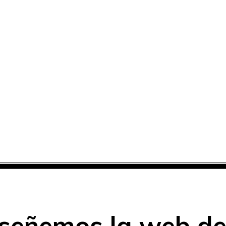
a concesionarios de c
sin permanencia tendrás tu web para no depende
iseñemos la web de