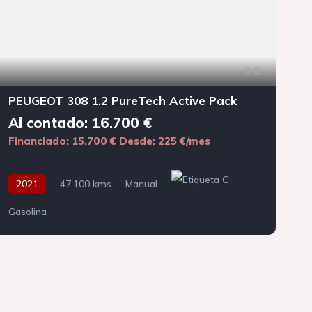
8
PEUGEOT 308 1.2 PureTech Active Pack
Al contado: 16.700 €
Financiado: 15.700 €
Desde: 225 €/mes
F
2021
47.100 kms
Manual
Gasolina