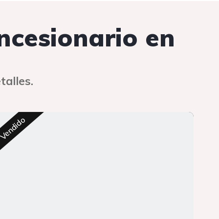
oncesionario en
talles.
Res
Vendido