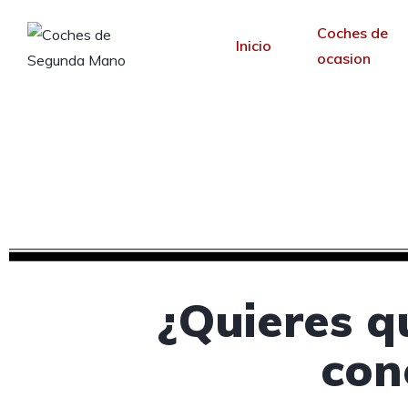
Coches de
Inicio
ocasion
Diseño web para co
Desde 30 €/mes y 
¿Quieres q
con