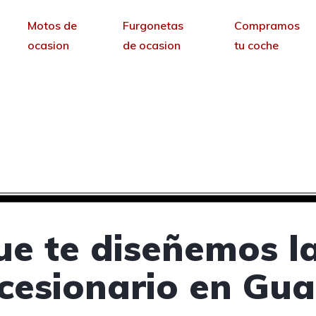
Motos de
Furgonetas
Compramos
ocasion
de ocasion
tu coche
ncesionarios de coches
sin permanencia tendrás tu web para no depende
ue te diseñemos l
cesionario en Gua