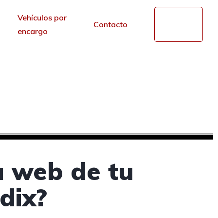
Vehículos por
Mi
Contacto
cuenta
encargo
 en Guadix, Granada
r de los portales.
a web de tu
dix?