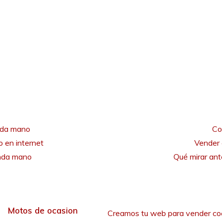
nda mano
Co
 en internet
Vender 
unda mano
Qué mirar an
Motos de ocasion
Creamos tu web para vender co