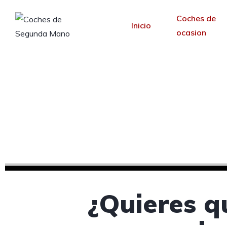
Coches de
Inicio
ocasion
Diseño web para con
Desde 30 €/mes y 
¿Quieres q