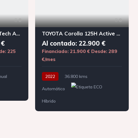
8
8
PEUGEOT 308 1.2 PureTech Active Pack
TOYOTA Corolla 125H Active Tech
 €
Al contado: 22.900 €
de: 225
Financiado: 21.900 €
Desde: 289
€/mes
ual
2022
36.800 kms
Automático
Híbrido