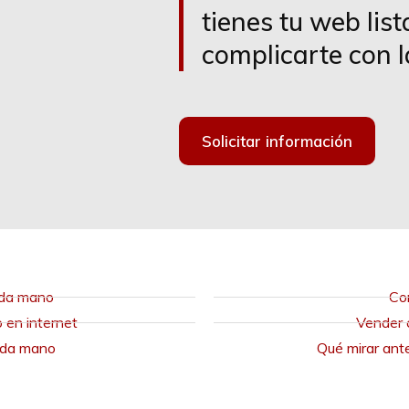
tienes tu web lis
complicarte con l
Solicitar información
nda mano
Co
en internet
Vender 
nda mano
Qué mirar ant