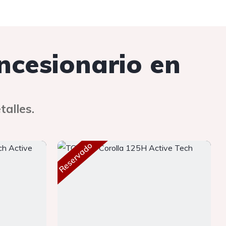
oncesionario en
talles.
Reservado