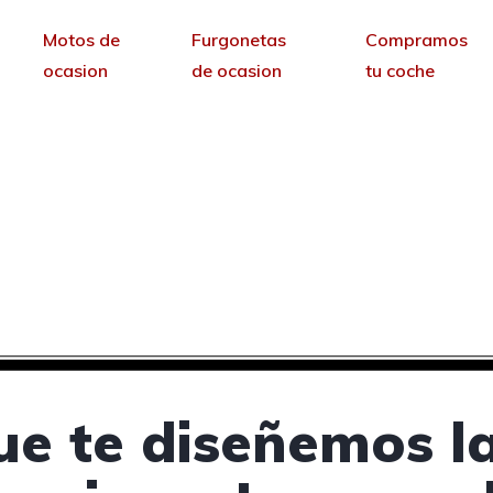
Motos de
Furgonetas
Compramos
ocasion
de ocasion
tu coche
cesionarios de coches
Valladolid
sin permanencia tendrás tu web para no depende
ue te diseñemos l