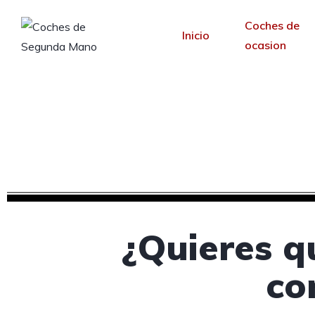
Coches de
Inicio
ocasion
Diseño web para con
Desde 30 €/mes y 
¿Quieres q
co