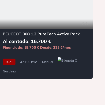
8
PEUGEOT 308 1.2 PureTech Active Pack
Al contado: 16.700 €
Financiado: 15.700 €
Desde: 225 €/mes
F
2021
47.100 kms
Manual
Gasolina