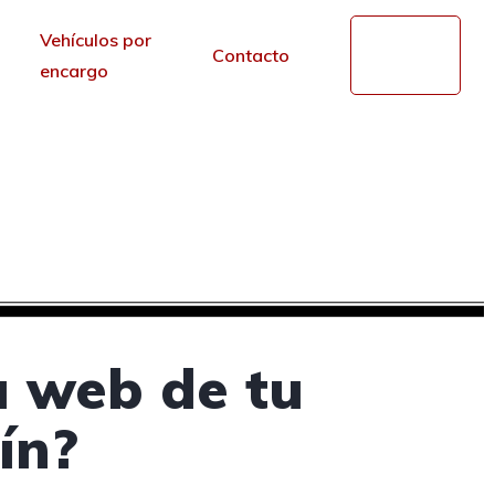
Vehículos por
Mi
Contacto
cuenta
encargo
en Lalín, Pontevedra
r de los portales.
a web de tu
ín?