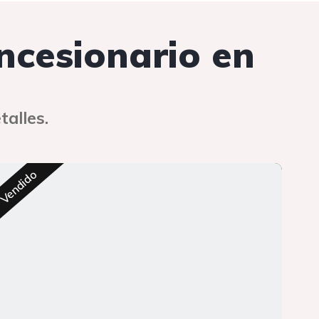
oncesionario en
talles.
Res
Vendido