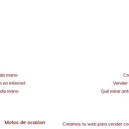
nda mano
Co
 en internet
Vender 
unda mano
Qué mirar an
Motos de ocasion
Creamos tu web para vender co