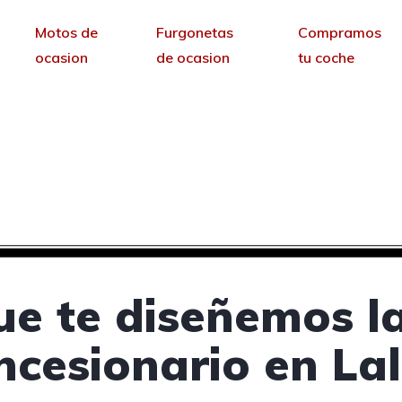
Motos de
Furgonetas
Compramos
ocasion
de ocasion
tu coche
cesionarios de coches 
sin permanencia tendrás tu web para no depende
ue te diseñemos l
ncesionario en Lal