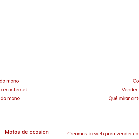
nda mano
Co
 en internet
Vender 
unda mano
Qué mirar an
Motos de ocasion
Creamos tu web para vender co