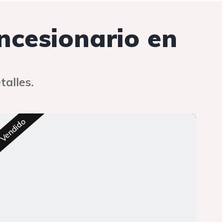
oncesionario en
talles.
Res
Vendido