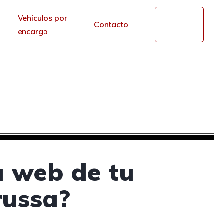
Vehículos por
Mi
Contacto
cuenta
encargo
n Mollerussa, Lleida
r de los portales.
a web de tu
russa?