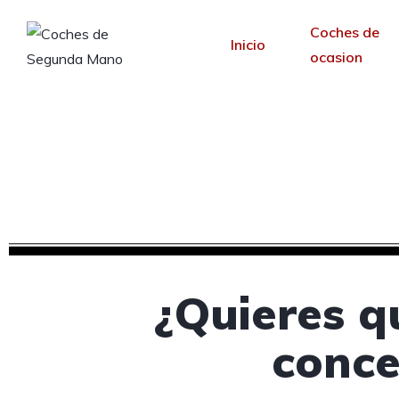
Coches de
Inicio
ocasion
Diseño web para con
Desde 30 €/mes y 
¿Quieres q
conce