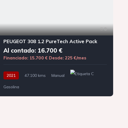
8
PEUGEOT 308 1.2 PureTech Active Pack
Al contado: 16.700 €
Financiado: 15.700 €
Desde: 225 €/mes
F
2021
47.100 kms
Manual
Gasolina