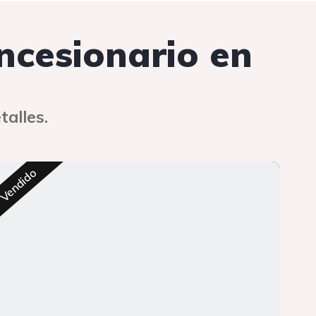
oncesionario en
talles.
Res
Vendido