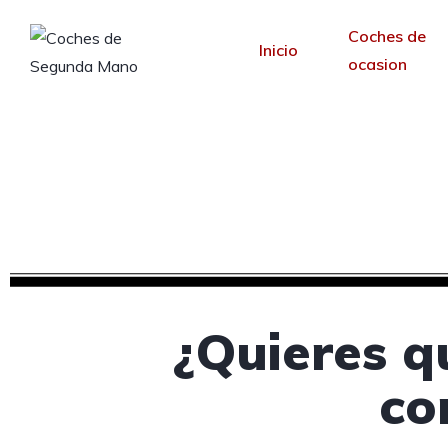
Coches de
Inicio
ocasion
Diseño web para c
Desde 30 €/mes y 
¿Quieres q
co