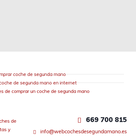
mprar coche de segunda mano
coche de segunda mano en internet
es de comprar un coche de segunda mano
669 700 815
ches de
tas y
info@webcochesdesegundamano.es