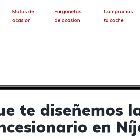
Motos de
Furgonetas
Compramos
ocasion
de ocasion
tu coche
oncesionarios de coches
sin permanencia tendrás tu web para no depende
ue te diseñemos l
ncesionario en Níj