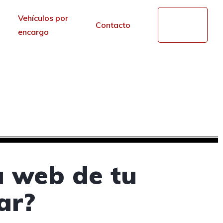
Vehículos por
Mi
Contacto
cuenta
encargo
 en Níjar, Almería
r de los portales.
a web de tu
ar?