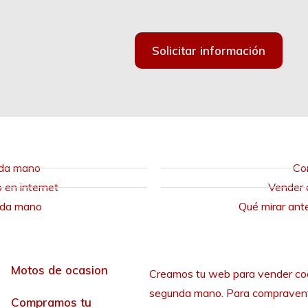
Solicitar información
nda mano
Co
en internet
Vender 
nda mano
Qué mirar ant
Motos de ocasion
Creamos tu web para vender co
segunda mano. Para compraven
Compramos tu