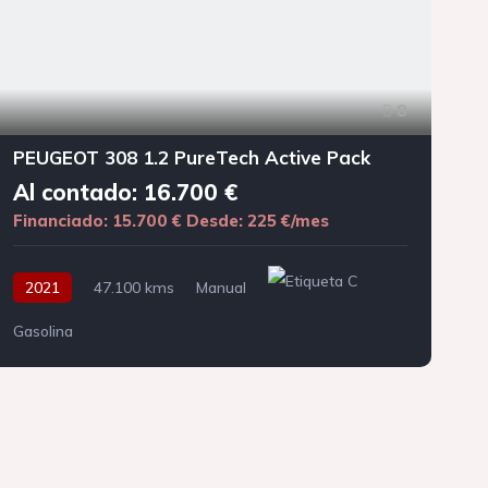
8
PEUGEOT 308 1.2 PureTech Active Pack
Al contado: 16.700 €
Financiado: 15.700 €
Desde: 225 €/mes
F
2021
47.100 kms
Manual
Gasolina