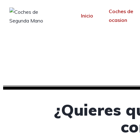
Coches de
Inicio
ocasion
Diseño web para c
Desde 30 €/mes y 
¿Quieres q
co