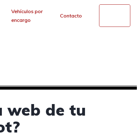
Vehículos por
Mi
Contacto
cuenta
encargo
es en Olot, Girona
r de los portales.
a web de tu
ot?