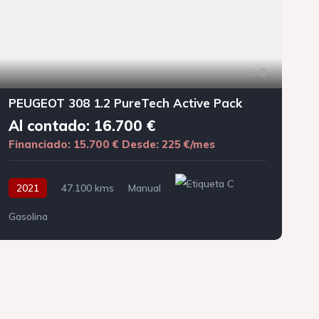
8
PEUGEOT 308 1.2 PureTech Active Pack
Al contado: 16.700 €
Financiado: 15.700 €
Desde: 225 €/mes
F
2021
47.100 kms
Manual
Gasolina