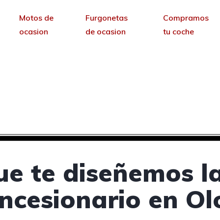
Motos de
Furgonetas
Compramos
ocasion
de ocasion
tu coche
oncesionarios de coch
sin permanencia tendrás tu web para no depende
ue te diseñemos l
ncesionario en Ol