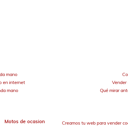
nda mano
Co
 en internet
Vender 
unda mano
Qué mirar an
Motos de ocasion
Creamos tu web para vender co