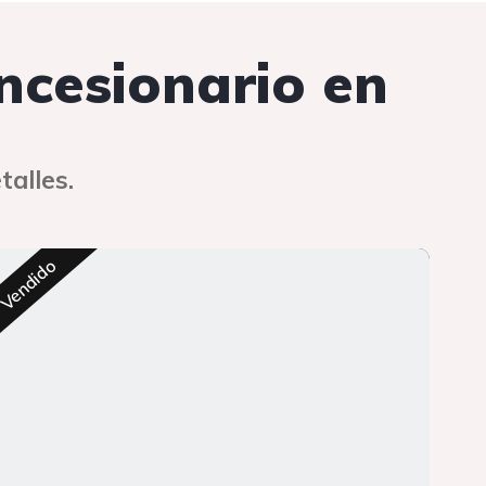
oncesionario en
talles.
Res
Vendido