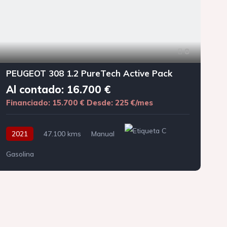
8
PEUGEOT 308 1.2 PureTech Active Pack
Al contado: 16.700 €
Financiado: 15.700 €
Desde: 225 €/mes
F
2021
47.100 kms
Manual
Gasolina