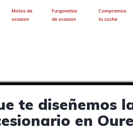
Motos de
Furgonetas
Compramos
ocasion
de ocasion
tu coche
a concesionarios de co
sin permanencia tendrás tu web para no depende
ue te diseñemos l
esionario en Our