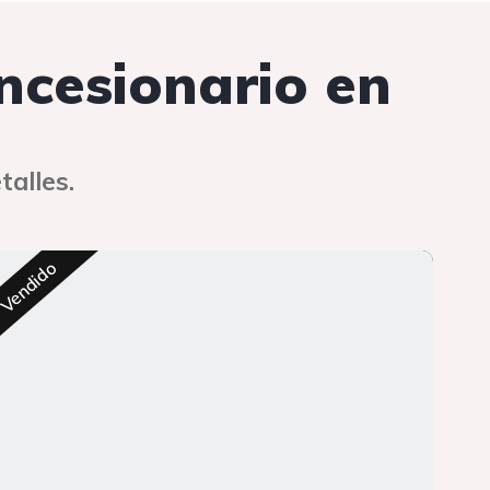
oncesionario en
talles.
Res
Vendido