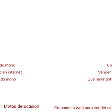
nda mano
Co
 en internet
Vender 
unda mano
Qué mirar an
Motos de ocasion
Creamos tu web para vender co