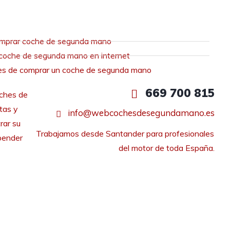
mprar coche de segunda mano
coche de segunda mano en internet
es de comprar un coche de segunda mano
669 700 815
ches de
tas y
info@webcochesdesegundamano.es
rar su
Trabajamos desde Santander para profesionales 
pender
del motor de toda España.