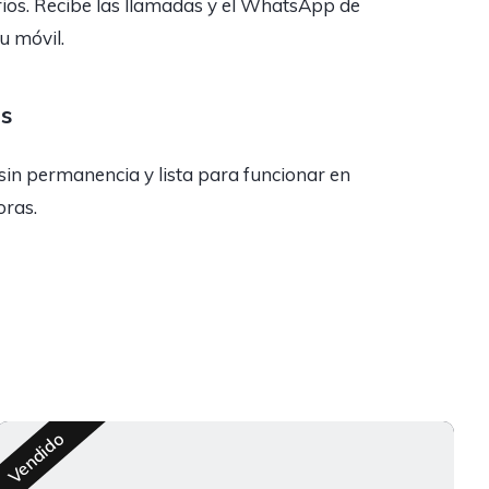
rios. Recibe las llamadas y el WhatsApp de
tu móvil.
as
sin permanencia y lista para funcionar en
oras.
R
Vendido