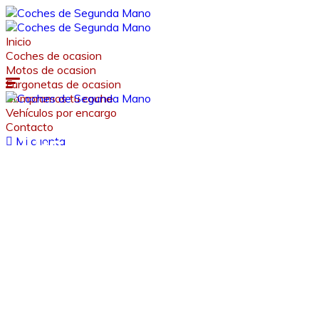
Inicio
Coches de ocasion
Motos de ocasion
Furgonetas de ocasion
Compramos tu coche
Vehículos por encargo
Contacto
Diseño web para conc
Mi cuenta
Desde 30 €/mes y 