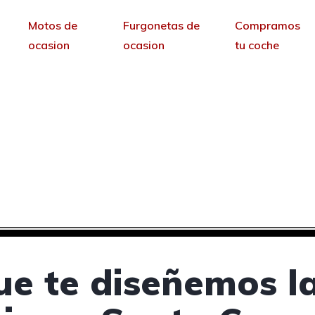
Motos de
Furgonetas de
Compramos
ocasion
ocasion
tu coche
oncesionarios de coche
Tenerife
sin permanencia tendrás tu web para no depende
ue te diseñemos l