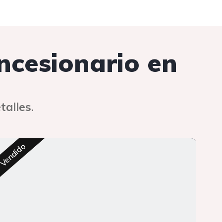
oncesionario en
talles.
Res
Vendido