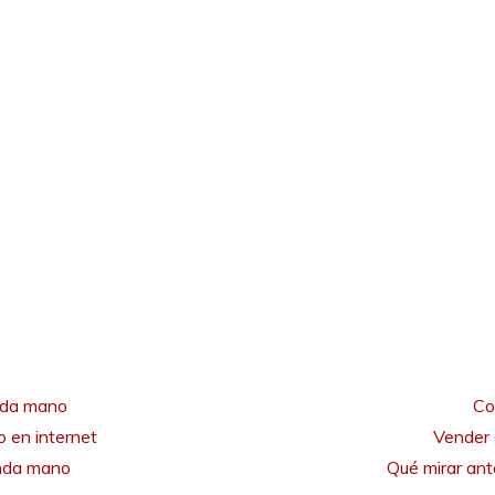
nda mano
Co
 en internet
Vender 
unda mano
Qué mirar an