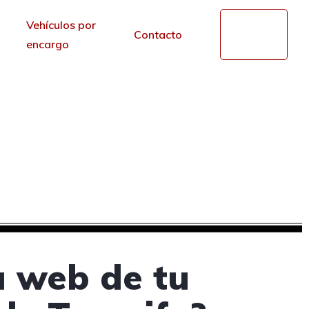
Vehículos por
Mi
Contacto
cuenta
encargo
s en Santa Cruz de
r de los portales.
a web de tu