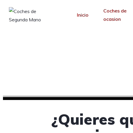
Coches de
Inicio
ocasion
Diseño web para c
Desde 30 €/mes y 
¿Quieres q