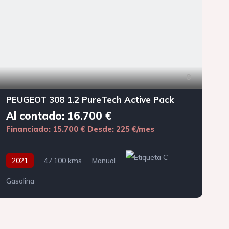
8
PEUGEOT 308 1.2 PureTech Active Pack
Al contado: 16.700 €
Financiado: 15.700 €
Desde: 225 €/mes
F
2021
47.100 kms
Manual
Gasolina