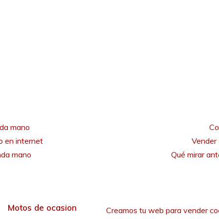
nda mano
Co
 en internet
Vender 
unda mano
Qué mirar an
Motos de ocasion
Creamos tu web para vender co