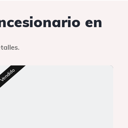
oncesionario en
talles.
Res
Vendido