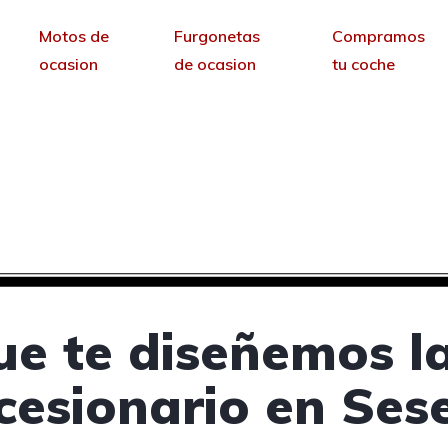
Motos de
Furgonetas
Compramos
ocasion
de ocasion
tu coche
ncesionarios de coche
sin permanencia tendrás tu web para no depende
ue te diseñemos l
cesionario en Ses