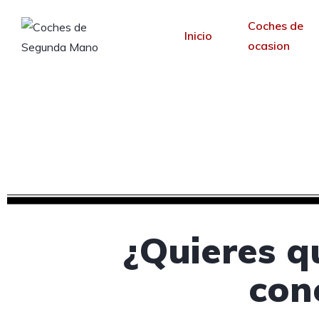
Coches de
Inicio
ocasion
Diseño web para co
Desde 30 €/mes y 
¿Quieres q
con