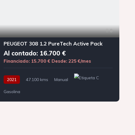
8
PEUGEOT 308 1.2 PureTech Active Pack
Al contado: 16.700 €
Financiado: 15.700 €
Desde: 225 €/mes
F
2021
47.100 kms
Manual
Gasolina