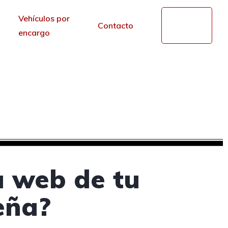
Vehículos por
Mi
Contacto
cuenta
encargo
s en Seseña, Toledo
r de los portales.
a web de tu
eña?