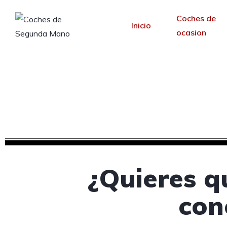
Coches de
Inicio
ocasion
Diseño web para c
Desde 30 €/mes y 
¿Quieres q
con