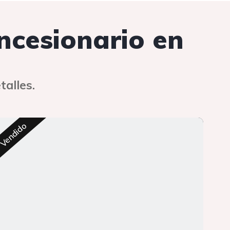
oncesionario en
talles.
Res
Vendido