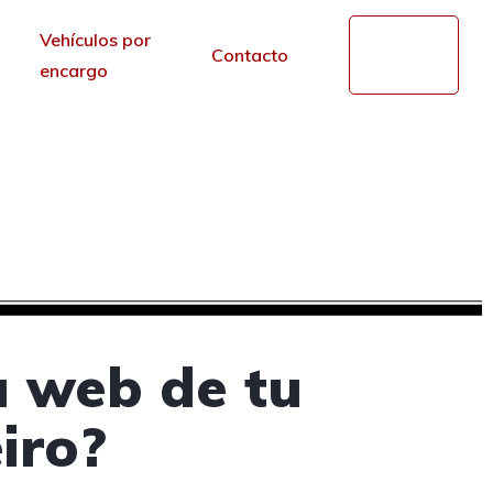
Vehículos por
Mi
Contacto
cuenta
encargo
s en Viveiro, Lugo
r de los portales.
a web de tu
iro?