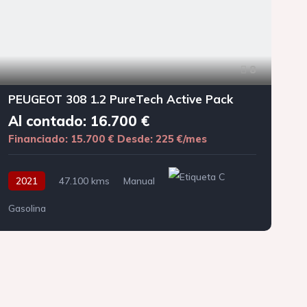
8
PEUGEOT 308 1.2 PureTech Active Pack
Al contado: 16.700 €
Financiado: 15.700 €
Desde: 225 €/mes
F
2021
47.100 kms
Manual
Gasolina