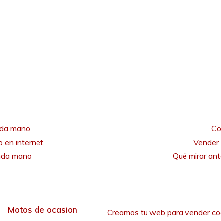
nda mano
Co
 en internet
Vender 
unda mano
Qué mirar an
Motos de ocasion
Creamos tu web para vender co