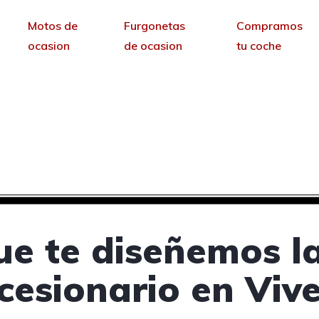
Motos de
Furgonetas
Compramos
ocasion
de ocasion
tu coche
oncesionarios de coche
sin permanencia tendrás tu web para no depende
ue te diseñemos l
cesionario en Vive